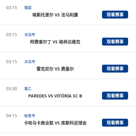
03:15
葡超
观看赛事
埃斯托里尔 VS 法马利康
03:15
冰岛甲
观看赛事
阿费查尔丁 VS 格林达维克
03:15
冰岛甲
观看赛事
雷克尼尔 VS 费基尔
03:30
葡乙
观看赛事
PAREDES VS VITÓRIA SC B
04:15
秘鲁甲
观看赛事
卡哈马卡商业联 VS 库斯科足球会