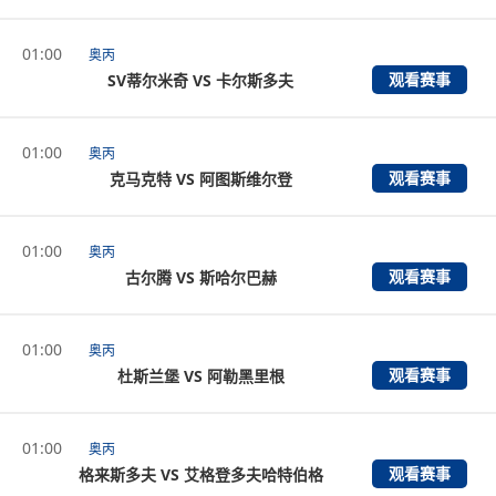
01:00
奥丙
观看赛事
SV蒂尔米奇 VS 卡尔斯多夫
01:00
奥丙
观看赛事
克马克特 VS 阿图斯维尔登
01:00
奥丙
观看赛事
古尔腾 VS 斯哈尔巴赫
01:00
奥丙
观看赛事
杜斯兰堡 VS 阿勒黑里根
01:00
奥丙
观看赛事
格来斯多夫 VS 艾格登多夫哈特伯格