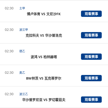
02:30
土甲
观看赛事
博卢体育 VS 文尼沙FK
02:30
波兰甲
观看赛事
克拉科夫 VS 华沙普洛克
02:30
德乙
观看赛事
波鸿 VS 柏林赫塔
02:30
奥乙
观看赛事
BW林茨 VS 瓦克蒂罗尔
02:30
波兰乙
观看赛事
华沙普罗尼亚 VS 罗切霍茹夫