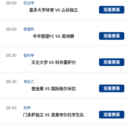
08:00
厄瓜甲
观看赛事
基多大学体育 VS 山谷独立
08:00
联盟杯
观看赛事
辛辛那提FC VS 美洲狮
08:30
智利甲
观看赛事
天主大学 VS 科布雷萨尔
08:30
哥伦乙
观看赛事
奎迪奥 VS 国际帕尔米拉
08:45
阿甲
观看赛事
门多萨独立 VS 里奥夸尔托学生队