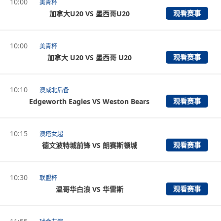
10:00
美青杯
观看赛事
加拿大U20 VS 墨西哥U20
10:00
美青杯
观看赛事
加拿大 U20 VS 墨西哥 U20
10:10
澳威北后备
观看赛事
Edgeworth Eagles VS Weston Bears
10:15
澳塔女超
观看赛事
德文波特城前锋 VS 朗赛斯顿城
10:30
联盟杯
观看赛事
温哥华白浪 VS 华雷斯