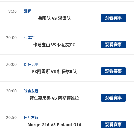
19:38
湘超
观看赛事
岳阳队 VS 湘潭队
20:00
亚美超
观看赛事
卡潘宝山 VS 休尼克FC
20:00
哈萨克甲
观看赛事
FK阿雷斯 VS 杜保尔B队
20:00
球会友谊
观看赛事
拜仁慕尼黑 VS 阿斯顿维拉
20:50
国际友谊
观看赛事
Norge G16 VS Finland G16