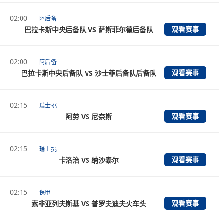
02:00
阿后备
观看赛事
巴拉卡斯中央后备队 VS 萨斯菲尔德后备队
02:00
阿后备
观看赛事
巴拉卡斯中央后备队 VS 沙士菲后备队后备队
02:15
瑞士挑
观看赛事
阿劳 VS 尼奈斯
02:15
瑞士挑
观看赛事
卡洛治 VS 纳沙泰尔
02:15
保甲
观看赛事
索非亚列夫斯基 VS 普罗夫迪夫火车头