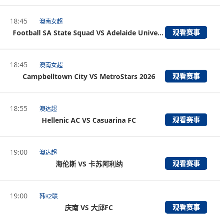
18:45
澳南女超
观看赛事
Football SA State Squad VS Adelaide University 2026
18:45
澳南女超
观看赛事
Campbelltown City VS MetroStars 2026
18:55
澳达超
观看赛事
Hellenic AC VS Casuarina FC
19:00
澳达超
观看赛事
海伦斯 VS 卡苏阿利纳
19:00
韩K2联
观看赛事
庆南 VS 大邱FC