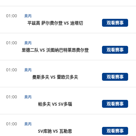
01:00
奥丙
观看赛事
平兹高 萨尔费尔登 VS 迪塔切
01:00
奥丙
观看赛事
里德二队 VS 沃图纳巴特莱昂费尔登
01:00
奥丙
观看赛事
曼斯多夫 VS 雷欧贝多夫
01:00
奥丙
观看赛事
帕多夫 VS SV多瑙
01:00
奥丙
观看赛事
SV库驰 VS 瓦勒恩