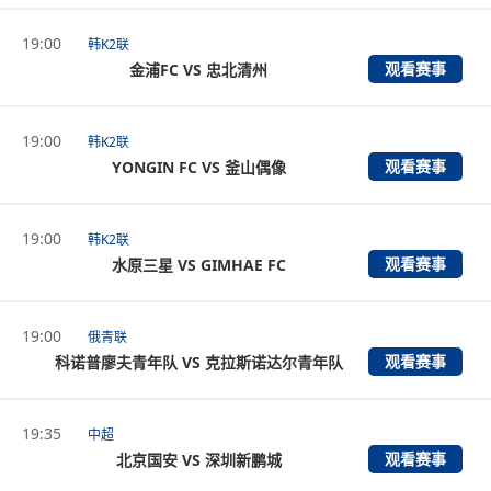
19:00
韩K2联
观看赛事
金浦FC VS 忠北清州
19:00
韩K2联
观看赛事
YONGIN FC VS 釜山偶像
19:00
韩K2联
观看赛事
水原三星 VS GIMHAE FC
19:00
俄青联
观看赛事
科诺普廖夫青年队 VS 克拉斯诺达尔青年队
19:35
中超
观看赛事
北京国安 VS 深圳新鹏城