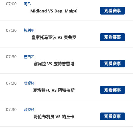
07:00
阿乙
观看赛事
Midland VS Dep. Maipú
07:30
玻利甲
观看赛事
皇家托马亚波 VS 奥鲁罗
07:30
巴西乙
观看赛事
塞阿拉 VS 庞特普雷塔
07:30
联盟杯
观看赛事
夏洛特FC VS 阿特拉斯
07:30
联盟杯
观看赛事
哥伦布机员 VS 帕丘卡