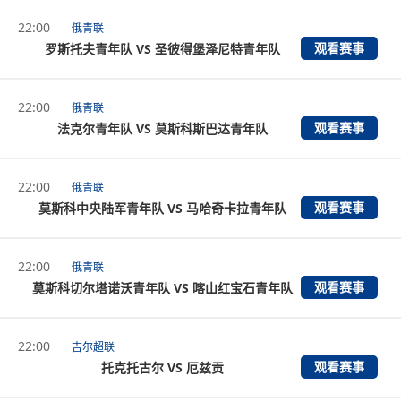
22:00
俄青联
观看赛事
罗斯托夫青年队 VS 圣彼得堡泽尼特青年队
22:00
俄青联
观看赛事
法克尔青年队 VS 莫斯科斯巴达青年队
22:00
俄青联
观看赛事
莫斯科中央陆军青年队 VS 马哈奇卡拉青年队
22:00
俄青联
观看赛事
莫斯科切尔塔诺沃青年队 VS 喀山红宝石青年队
22:00
吉尔超联
观看赛事
托克托古尔 VS 厄兹贡