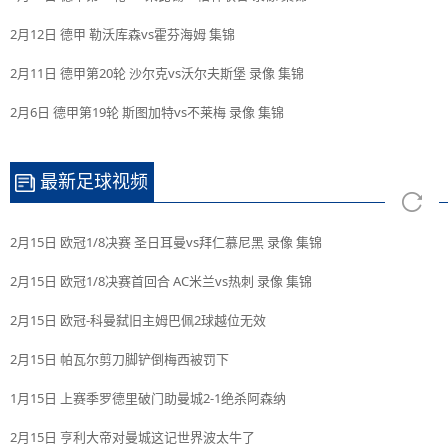
2月12日 德甲 勒沃库森vs霍芬海姆 集锦
2月11日 德甲第20轮 沙尔克vs沃尔夫斯堡 录像 集锦
2月6日 德甲第19轮 斯图加特vs不莱梅 录像 集锦
最新足球视频
2月15日 欧冠1/8决赛 圣日耳曼vs拜仁慕尼黑 录像 集锦
2月15日 欧冠1/8决赛首回合 AC米兰vs热刺 录像 集锦
2月15日 欧冠-科曼弑旧主姆巴佩2球越位无效
2月15日 帕瓦尔剪刀脚铲倒梅西被罚下
1月15日 上赛季罗德里破门助曼城2-1绝杀阿森纳
2月15日 亨利大帝对曼城这记世界波太牛了