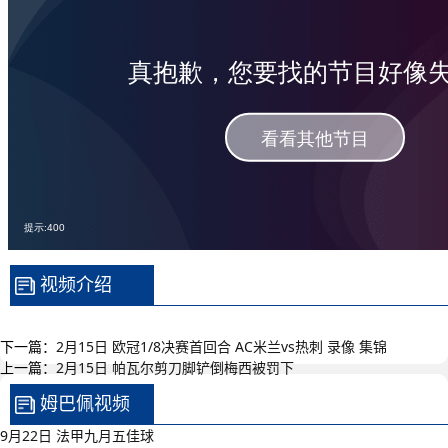
视频介绍
下一篇：
2月15日 欧冠1/8决赛首回合 AC米兰vs热刺 录像 集锦
上一篇：
2月15日 帕瓦尔剪刀脚铲倒梅西被罚下
姆巴佩视频
9月22日 法甲九月五佳球