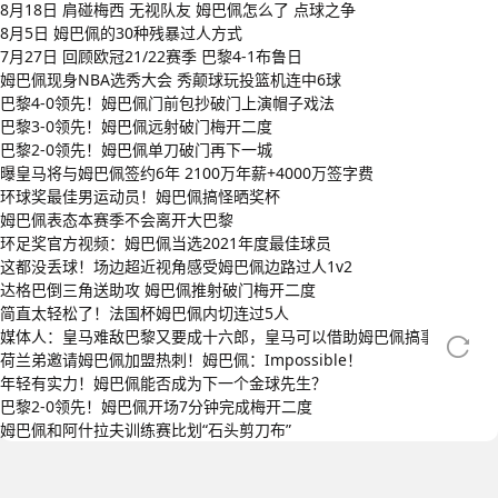
8月18日 肩碰梅西 无视队友 姆巴佩怎么了 点球之争
8月5日 姆巴佩的30种残暴过人方式
7月27日 回顾欧冠21/22赛季 巴黎4-1布鲁日
姆巴佩现身NBA选秀大会 秀颠球玩投篮机连中6球
巴黎4-0领先！姆巴佩门前包抄破门上演帽子戏法
巴黎3-0领先！姆巴佩远射破门梅开二度
巴黎2-0领先！姆巴佩单刀破门再下一城
曝皇马将与姆巴佩签约6年 2100万年薪+4000万签字费
环球奖最佳男运动员！姆巴佩搞怪晒奖杯
姆巴佩表态本赛季不会离开大巴黎
环足奖官方视频：姆巴佩当选2021年度最佳球员
这都没丢球！场边超近视角感受姆巴佩边路过人1v2
达格巴倒三角送助攻 姆巴佩推射破门梅开二度
简直太轻松了！法国杯姆巴佩内切连过5人
媒体人：皇马难敌巴黎又要成十六郎，皇马可以借助姆巴佩搞事情
荷兰弟邀请姆巴佩加盟热刺！姆巴佩：Impossible！
年轻有实力！姆巴佩能否成为下一个金球先生？
巴黎2-0领先！姆巴佩开场7分钟完成梅开二度
姆巴佩和阿什拉夫训练赛比划“石头剪刀布”