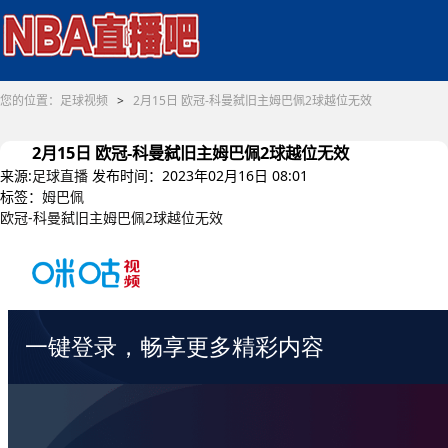
您的位置：
足球视频
>
2月15日 欧冠-科曼弑旧主姆巴佩2球越位无效
2月15日 欧冠-科曼弑旧主姆巴佩2球越位无效
来源:
足球直播
发布时间：2023年02月16日 08:01
标签：
姆巴佩
欧冠-科曼弑旧主姆巴佩2球越位无效