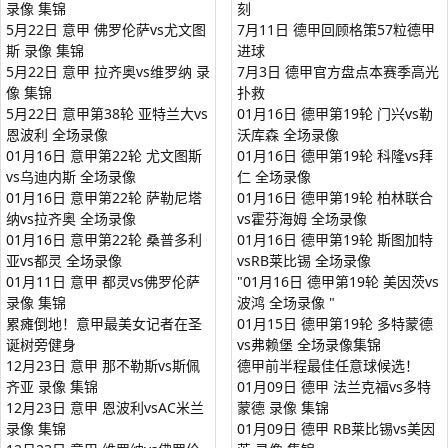
录像 集锦
刻
5月22日 意甲 佛罗伦萨vs尤文图
7月11日 德甲回顾格策57粒德甲
斯 录像 集锦
进球
5月22日 意甲 拉齐奥vs维罗纳 录
7月3日 德甲官方盘点本赛季高光
像 集锦
扑救
5月22日 意甲第38轮 亚特兰大vs
01月16日 德甲第19轮 门兴vs勒
恩波利 全场录像
沃库森 全场录像
01月16日 意甲第22轮 尤文图斯
01月16日 德甲第19轮 科隆vs拜
vs乌迪内斯 全场录像
仁 全场录像
01月16日 意甲第22轮 萨勒尼塔
01月16日 德甲第19轮 柏林联合
纳vs拉齐奥 全场录像
vs霍芬海姆 全场录像
01月16日 意甲第22轮 桑普多利
01月16日 德甲第19轮 斯图加特
亚vs都灵 全场录像
vsRB莱比锡 全场录像
01月11日 意甲 都灵vs佛罗伦萨
"01月16日 德甲第19轮 美因茨vs
录像 集锦
波鸿 全场录像 "
累瘫倒地！意甲最美女记者在圣
01月15日 德甲第19轮 多特蒙德
诞树旁健身
vs弗赖堡 全场录像集锦
12月23日 意甲 那不勒斯vs斯佩
德甲前半程最佳任意球候选！
齐亚 录像 集锦
01月09日 德甲 法兰克福vs多特
12月23日 意甲 恩波利vsAC米兰
蒙德 录像 集锦
录像 集锦
01月09日 德甲 RB莱比锡vs美因