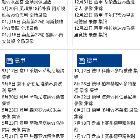
顿vs水晶宫 全场录像回放
12月31日 西甲 瓦伦西亚vs西班
5月20日 英超第18轮补赛 阿斯顿
牙人 录像 集锦
维拉vs伯恩利 全场录像
12月23日 西甲 毕尔巴鄂vs皇家
01月16日 英超第22轮 阿斯顿维
马德里 录像 集锦
拉vs曼联 全场录像
12月23日 西甲 格拉纳达vs马德
01月16日 英超第22轮 狼队vs南
里竞技 录像 集锦
安普顿 全场录像
意甲
德甲
9月17日 意甲 莱切vs萨勒尼塔纳
10月2日 德甲 科隆vs多特蒙德 集
集锦
锦
9月6日 意甲 萨勒尼塔纳vs恩波
8月28日 德甲 柏林赫塔vs多特蒙
利 集锦
德 录像 集锦
8月30日 意甲 萨勒尼塔纳vs桑普
8月22日 德甲 波鸿vs拜仁慕尼黑
集锦
录像 集锦
5月23日 意甲 森索罗vsAC米兰
8月21日 德甲 多特vs不莱梅 录像
录像 集锦
集锦
5月23日 意甲 萨勒尼塔纳vs乌迪
7月18日 盘点上赛季德甲精彩时
内斯 录像 集锦
刻
5月21日 意甲 热那亚vs博洛尼亚
7月17日 盘点上赛季德甲精彩时