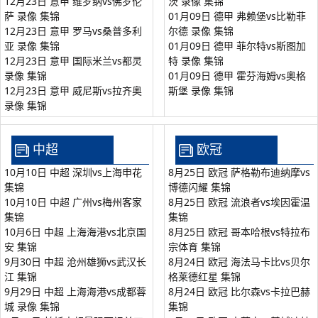
12月23日 意甲 维罗纳vs佛罗伦
茨 录像 集锦
萨 录像 集锦
01月09日 德甲 弗赖堡vs比勒菲
12月23日 意甲 罗马vs桑普多利
尔德 录像 集锦
亚 录像 集锦
01月09日 德甲 菲尔特vs斯图加
12月23日 意甲 国际米兰vs都灵
特 录像 集锦
录像 集锦
01月09日 德甲 霍芬海姆vs奥格
12月23日 意甲 威尼斯vs拉齐奥
斯堡 录像 集锦
录像 集锦
中超
欧冠
10月10日 中超 深圳vs上海申花
8月25日 欧冠 萨格勒布迪纳摩vs
集锦
博德闪耀 集锦
10月10日 中超 广州vs梅州客家
8月25日 欧冠 流浪者vs埃因霍温
集锦
集锦
10月6日 中超 上海海港vs北京国
8月25日 欧冠 哥本哈根vs特拉布
安 集锦
宗体育 集锦
9月30日 中超 沧州雄狮vs武汉长
8月24日 欧冠 海法马卡比vs贝尔
江 集锦
格莱德红星 集锦
9月29日 中超 上海海港vs成都蓉
8月24日 欧冠 比尔森vs卡拉巴赫
城 录像 集锦
集锦