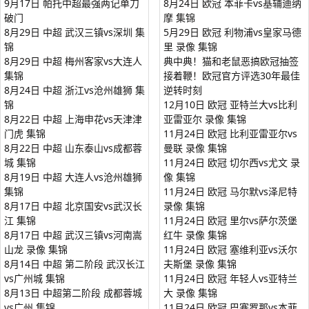
9月17日 帕托中超最强两记单刀
8月24日 欧冠 本菲卡vs基辅迪纳
破门
摩 集锦
8月29日 中超 武汉三镇vs深圳 集
5月29日 欧冠 利物浦vs皇家马德
锦
里 录像 集锦
8月29日 中超 梅州客家vs大连人
典中典！猫和老鼠恶搞欧冠抽签
集锦
接着鞭！欧冠官方评选30年最佳
8月24日 中超 浙江vs沧州雄狮 集
逆转时刻
锦
12月10日 欧冠 亚特兰大vs比利
8月22日 中超 上海申花vs天津津
亚雷亚尔 录像 集锦
门虎 集锦
11月24日 欧冠 比利亚雷亚尔vs
8月22日 中超 山东泰山vs成都蓉
曼联 录像 集锦
城 集锦
11月24日 欧冠 切尔西vs尤文 录
8月19日 中超 大连人vs沧州雄狮
像 集锦
集锦
11月24日 欧冠 马尔默vs泽尼特
8月17日 中超 北京国安vs武汉长
录像 集锦
江 集锦
11月24日 欧冠 里尔vs萨尔茨堡
8月17日 中超 武汉三镇vs河南嵩
红牛 录像 集锦
山龙 录像 集锦
11月24日 欧冠 塞维利亚vs沃尔
8月14日 中超 第二阶段 武汉长江
夫斯堡 录像 集锦
vs广州城 集锦
11月24日 欧冠 年轻人vs亚特兰
8月13日 中超第二阶段 成都蓉城
大 录像 集锦
vs广州 集锦
11月24日 欧冠 巴塞罗那vs本菲