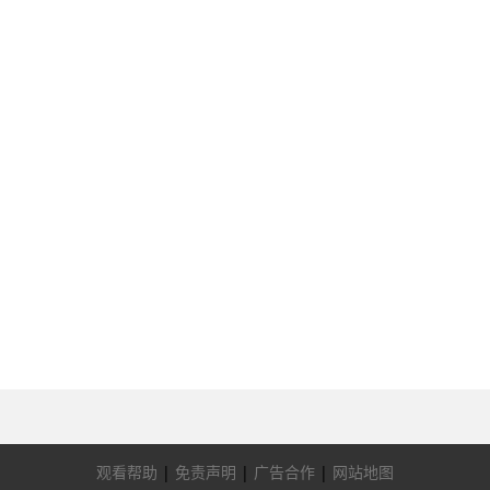
观看帮助
|
免责声明
|
广告合作
|
网站地图