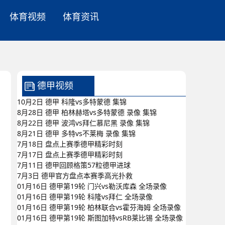
体育视频
体育资讯
德甲视频
10月2日 德甲 科隆vs多特蒙德 集锦
8月28日 德甲 柏林赫塔vs多特蒙德 录像 集锦
8月22日 德甲 波鸿vs拜仁慕尼黑 录像 集锦
8月21日 德甲 多特vs不莱梅 录像 集锦
7月18日 盘点上赛季德甲精彩时刻
7月17日 盘点上赛季德甲精彩时刻
7月11日 德甲回顾格策57粒德甲进球
7月3日 德甲官方盘点本赛季高光扑救
01月16日 德甲第19轮 门兴vs勒沃库森 全场录像
01月16日 德甲第19轮 科隆vs拜仁 全场录像
01月16日 德甲第19轮 柏林联合vs霍芬海姆 全场录像
01月16日 德甲第19轮 斯图加特vsRB莱比锡 全场录像