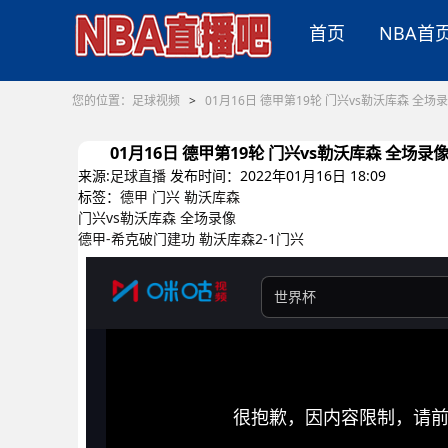
首页
NBA首
您的位置：
足球视频
>
01月16日 德甲第19轮 门兴vs勒沃库森 全场
01月16日 德甲第19轮 门兴vs勒沃库森 全场录
来源:
足球直播
发布时间：2022年01月16日 18:09
标签：
德甲
门兴
勒沃库森
门兴vs勒沃库森 全场录像
德甲-希克破门建功 勒沃库森2-1门兴