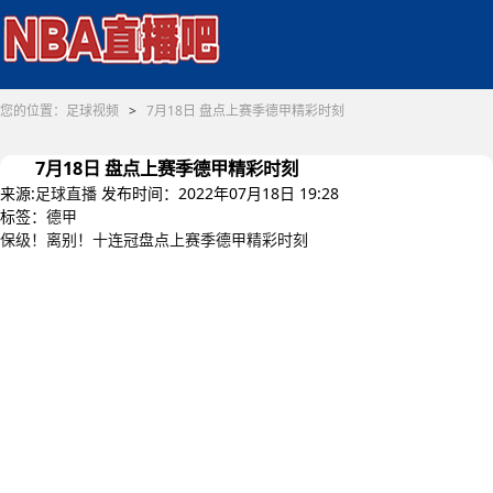
您的位置：
足球视频
>
7月18日 盘点上赛季德甲精彩时刻
7月18日 盘点上赛季德甲精彩时刻
来源:
足球直播
发布时间：2022年07月18日 19:28
标签：
德甲
保级！离别！十连冠盘点上赛季德甲精彩时刻