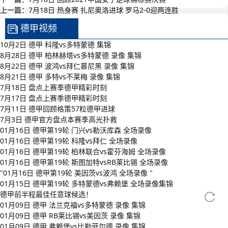
上一篇：
7月18日 热身赛 扎尼奥洛进球 罗马2-0迎两连胜
德甲视频
10月2日 德甲 科隆vs多特蒙德 集锦
8月28日 德甲 柏林赫塔vs多特蒙德 录像 集锦
8月22日 德甲 波鸿vs拜仁慕尼黑 录像 集锦
8月21日 德甲 多特vs不莱梅 录像 集锦
7月18日 盘点上赛季德甲精彩时刻
7月17日 盘点上赛季德甲精彩时刻
7月11日 德甲回顾格策57粒德甲进球
7月3日 德甲官方盘点本赛季高光扑救
01月16日 德甲第19轮 门兴vs勒沃库森 全场录像
01月16日 德甲第19轮 科隆vs拜仁 全场录像
01月16日 德甲第19轮 柏林联合vs霍芬海姆 全场录像
01月16日 德甲第19轮 斯图加特vsRB莱比锡 全场录像
"01月16日 德甲第19轮 美因茨vs波鸿 全场录像 "
01月15日 德甲第19轮 多特蒙德vs弗赖堡 全场录像集锦
德甲前半程最佳任意球候选！
01月09日 德甲 法兰克福vs多特蒙德 录像 集锦
01月09日 德甲 RB莱比锡vs美因茨 录像 集锦
01月09日 德甲 弗赖堡vs比勒菲尔德 录像 集锦