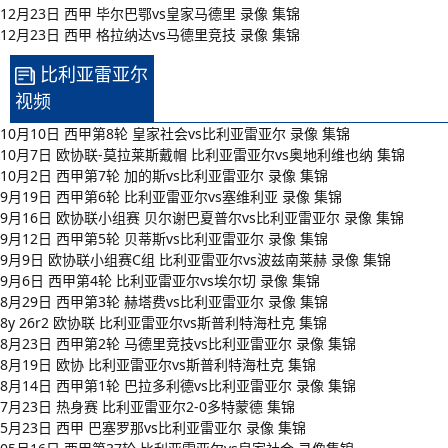
12月23日 西甲 毕尔巴鄂vs皇家马德里 录像 集锦
12月23日 西甲 格拉纳达vs马德里竞技 录像 集锦
比利亚雷亚尔
视频
10月10日 西甲第8轮 皇家社会vs比利亚雷亚尔 录像 集锦
10月7日 欧协联-莫拉莱斯戴帽 比利亚雷亚尔vs奥地利维也纳 集锦
10月2日 西甲第7轮 加的斯vs比利亚雷亚尔 录像 集锦
9月19日 西甲第6轮 比利亚雷亚尔vs塞维利亚 录像 集锦
9月16日 欧协联小组赛 贝尔谢巴夏普尔vs比利亚雷亚尔 录像 集锦
9月12日 西甲第5轮 贝蒂斯vs比利亚雷亚尔 录像 集锦
9月9日 欧协联小组赛C组 比利亚雷亚尔vs波兹南莱赫 录像 集锦
9月6日 西甲第4轮 比利亚雷亚尔vs埃尔切 录像 集锦
8月29日 西甲第3轮 赫塔费vs比利亚雷亚尔 录像 集锦
8y 26r2 欧协联 比利亚雷亚尔vs斯普利特海杜克 集锦
8月23日 西甲第2轮 马德里竞技vs比利亚雷亚尔 录像 集锦
8月19日 欧协 比利亚雷亚尔vs斯普利特海杜克 集锦
8月14日 西甲第1轮 巴拉多利德vs比利亚雷亚尔 录像 集锦
7月23日 热身赛 比利亚雷亚尔2-0多特蒙德 集锦
5月23日 西甲 巴塞罗那vs比利亚雷亚尔 录像 集锦