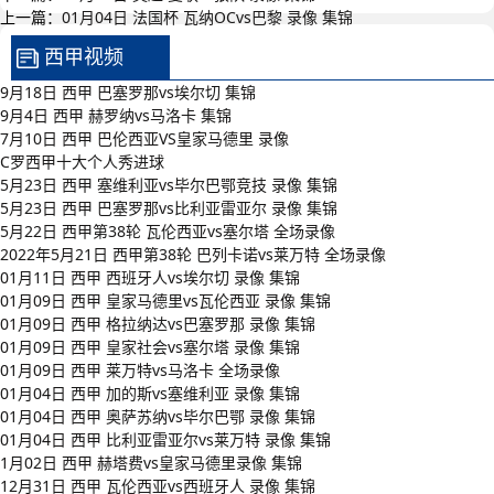
上一篇：
01月04日 法国杯 瓦纳OCvs巴黎 录像 集锦
西甲视频
9月18日 西甲 巴塞罗那vs埃尔切 集锦
9月4日 西甲 赫罗纳vs马洛卡 集锦
7月10日 西甲 巴伦西亚VS皇家马德里 录像
C罗西甲十大个人秀进球
5月23日 西甲 塞维利亚vs毕尔巴鄂竞技 录像 集锦
5月23日 西甲 巴塞罗那vs比利亚雷亚尔 录像 集锦
5月22日 西甲第38轮 瓦伦西亚vs塞尔塔 全场录像
2022年5月21日 西甲第38轮 巴列卡诺vs莱万特 全场录像
01月11日 西甲 西班牙人vs埃尔切 录像 集锦
01月09日 西甲 皇家马德里vs瓦伦西亚 录像 集锦
01月09日 西甲 格拉纳达vs巴塞罗那 录像 集锦
01月09日 西甲 皇家社会vs塞尔塔 录像 集锦
01月09日 西甲 莱万特vs马洛卡 全场录像
01月04日 西甲 加的斯vs塞维利亚 录像 集锦
01月04日 西甲 奥萨苏纳vs毕尔巴鄂 录像 集锦
01月04日 西甲 比利亚雷亚尔vs莱万特 录像 集锦
1月02日 西甲 赫塔费vs皇家马德里录像 集锦
12月31日 西甲 瓦伦西亚vs西班牙人 录像 集锦