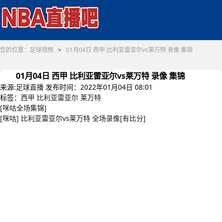
您的位置：
足球视频
>
01月04日 西甲 比利亚雷亚尔vs莱万特 录像 集锦
01月04日 西甲 比利亚雷亚尔vs莱万特 录像 集锦
来源:
足球直播
发布时间：2022年01月04日 08:01
标签：
西甲
比利亚雷亚尔
莱万特
[咪咕全场集锦]
[咪咕] 比利亚雷亚尔vs莱万特 全场录像[有比分]