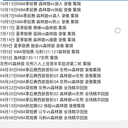
10月13日NBA季前赛 森林狼vs湖人 录像 集锦
10月10日NBA季前赛 森林狼vs快船 录像 集锦
10月7日NBA季前赛 森林狼vs湖人 录像 集锦
10月5日NBA季前赛 森林狼vs热火 录像 集锦
7月17日 夏季联赛 黄蜂vs森林狼 集锦
7月15日 夏季联赛 篮网vs森林狼 录像 集锦
7月14日 夏季联赛 森林狼vs雄鹿 录像 集锦
7月9日 夏季联赛 掘金vs森林狼 录像 集锦
7月5日 NBA常规赛 马刺121-127森林狼 集锦
7月5日 森林狼130-117灰熊 集锦
灰熊VS森林狼 灰熊六人上双青年军挺进第二轮 集锦
04月30日NBA季后赛西部首轮G6 灰熊vs森林狼 录像集锦
04月27日NBA季后赛西部首轮G5 森林狼vs灰熊 录像集锦
04月24日NBA季后赛西部首轮G4 灰熊vs森林狼 录像集锦
04月22日NBA常规赛 灰熊vs森林狼 全场精华回放
04月20日NBA季后赛西部首轮G2 森林狼vs灰熊 全场精华回放
04月17日NBA季后赛西部首轮G1 森林狼vs灰熊 全场精华回放
04月13日NBA附加赛G2 快船vs森林狼 录像集锦
04月11日NBA常规赛 公牛vs森林狼 全场精华回放
04月08日NBA常规赛 马刺vs森林狼 全场精华回放