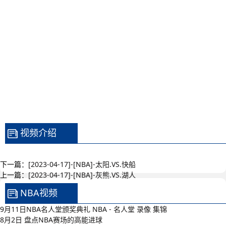
视频介绍
下一篇：
[2023-04-17]-[NBA]-太阳.VS.快船
上一篇：
[2023-04-17]-[NBA]-灰熊.VS.湖人
NBA视频
9月11日NBA名人堂颁奖典礼 NBA - 名人堂 录像 集锦
8月2日 盘点NBA赛场的高能进球