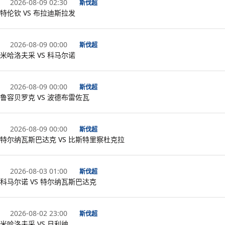
2026-08-09 02:30
斯伐超
特伦钦 VS 布拉迪斯拉发
2026-08-09 00:00
斯伐超
米哈洛夫采 VS 科马尔诺
2026-08-09 00:00
斯伐超
鲁容贝罗克 VS 波德布雷佐瓦
2026-08-09 00:00
斯伐超
特尔纳瓦斯巴达克 VS 比斯特里察杜克拉
2026-08-03 01:00
斯伐超
科马尔诺 VS 特尔纳瓦斯巴达克
2026-08-02 23:00
斯伐超
米哈洛夫采 VS 日利纳