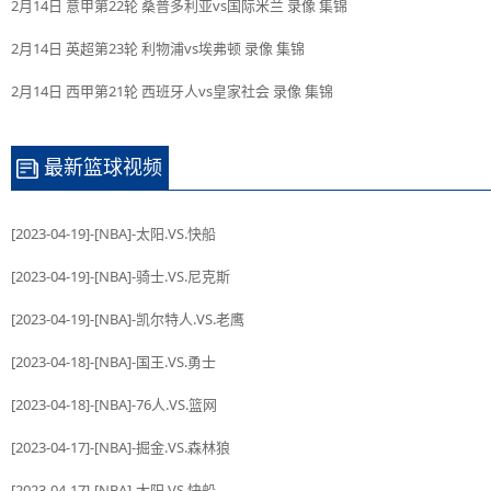
2月14日 意甲第22轮 桑普多利亚vs国际米兰 录像 集锦
2月14日 英超第23轮 利物浦vs埃弗顿 录像 集锦
2月14日 西甲第21轮 西班牙人vs皇家社会 录像 集锦
最新篮球视频
[2023-04-19]-[NBA]-太阳.VS.快船
[2023-04-19]-[NBA]-骑士.VS.尼克斯
[2023-04-19]-[NBA]-凯尔特人.VS.老鹰
[2023-04-18]-[NBA]-国王.VS.勇士
[2023-04-18]-[NBA]-76人.VS.篮网
[2023-04-17]-[NBA]-掘金.VS.森林狼
[2023-04-17]-[NBA]-太阳.VS.快船