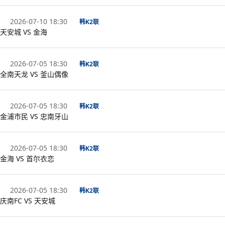
2026-07-10 18:30
韩K2联
天安城 VS 金海
2026-07-05 18:30
韩K2联
全南天龙 VS 釜山偶像
2026-07-05 18:30
韩K2联
金浦市民 VS 忠南牙山
2026-07-05 18:30
韩K2联
金海 VS 首尔衣恋
2026-07-05 18:30
韩K2联
庆南FC VS 天安城