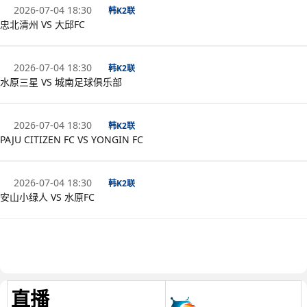
2026-07-04 18:30
韩K2联
忠北清州 VS 大邱FC
2026-07-04 18:30
韩K2联
水原三星 VS 城南足球俱乐部
2026-07-04 18:30
韩K2联
PAJU CITIZEN FC VS YONGIN FC
2026-07-04 18:30
韩K2联
安山小绿人 VS 水原FC
直播