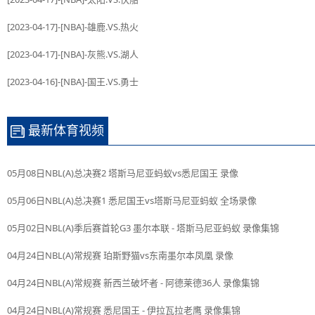
[2023-04-17]-[NBA]-雄鹿.VS.热火
[2023-04-17]-[NBA]-灰熊.VS.湖人
[2023-04-16]-[NBA]-国王.VS.勇士
最新体育视频
05月08日NBL(A)总决赛2 塔斯马尼亚蚂蚁vs悉尼国王 录像
05月06日NBL(A)总决赛1 悉尼国王vs塔斯马尼亚蚂蚁 全场录像
05月02日NBL(A)季后赛首轮G3 墨尔本联 - 塔斯马尼亚蚂蚁 录像集锦
04月24日NBL(A)常规赛 珀斯野猫vs东南墨尔本凤凰 录像
04月24日NBL(A)常规赛 新西兰破坏者 - 阿德莱德36人 录像集锦
04月24日NBL(A)常规赛 悉尼国王 - 伊拉瓦拉老鹰 录像集锦