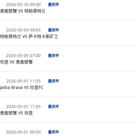
2026-05-10 09:00
墨西甲
勇敢螃蟹 VS 特帕蒂特兰
2026-05-04 09:05
墨西甲
特帕蒂特兰 VS 萨卡特卡斯矿工
2026-05-04 07:00
墨西甲
坎昆 VS 勇敢螃蟹
2026-05-01 11:05
墨西甲
Jaiba Brava VS 坎昆FC
2026-05-01 11:05
墨西甲
勇敢螃蟹 VS 坎昆
2026-05-01 09:00
墨西甲