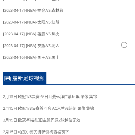
[2023-04-17]-[NBA]-掘金.VS.森林狼
[2023-04-17]-[NBA]-太阳.VS.快船
[2023-04-17]-[NBA]-雄鹿.VS.热火
[2023-04-17]-[NBA]-灰熊.VS.湖人
[2023-04-16]-[NBA]-国王.VS.勇士
最新足球视频
2月15日 欧冠1/8决赛 圣日耳曼vs拜仁慕尼黑 录像 集锦
2月15日 欧冠1/8决赛首回合 AC米兰vs热刺 录像 集锦
2月15日 欧冠-科曼弑旧主姆巴佩2球越位无效
2月15日 帕瓦尔剪刀脚铲倒梅西被罚下