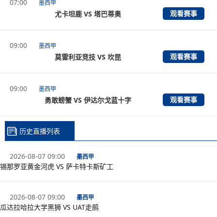
07:00
墨西甲
观看赛事
尤卡坦鹿 VS 塔巴蒂奥
09:00
墨西甲
观看赛事
莫雷利亚竞技 VS 坎昆
09:00
墨西甲
观看赛事
勇敢螃蟹 VS 伊达尔戈蓝十字
历史直播列表
2026-08-07 09:00
墨西甲
锡那罗亚黄金河虎 VS 萨卡特卡斯矿工
2026-08-07 09:00
墨西甲
瓜达拉哈拉大学黑狮 VS UAT走鹃