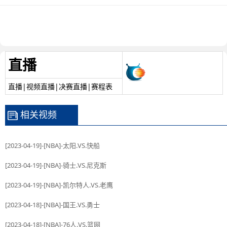
直播
直播|视频直播|决赛直播|赛程表
相关视频
[2023-04-19]-[NBA]-太阳.VS.快船
[2023-04-19]-[NBA]-骑士.VS.尼克斯
[2023-04-19]-[NBA]-凯尔特人.VS.老鹰
[2023-04-18]-[NBA]-国王.VS.勇士
[2023-04-18]-[NBA]-76人.VS.篮网