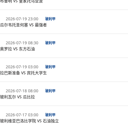
布鲁明 VS 皇家托马亚波
2026-07-19 23:00
玻利甲
瓜尔韦托圣何塞 VS 最强者
2026-07-19 08:30
玻利甲
奥罗拉 VS 东方石油
2026-07-19 03:00
玻利甲
拉巴斯准备 VS 宾托大学生
2026-07-18 08:00
玻利甲
玻利瓦尔 VS 瓜比拉
2026-07-17 03:00
玻利甲
玻利维亚巴洛比学院 VS 石油独立