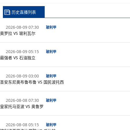
历史直播列表
2026-08-09 07:30
玻利甲
奥罗拉 VS 玻利瓦尔
2026-08-09 05:15
玻利甲
最强者 VS 石油独立
2026-08-09 03:00
玻利甲
圣安东尼奥布鲁布鲁 VS 国民波托西
2026-08-08 07:30
玻利甲
皇家托马亚波 VS 奥鲁罗
2026-08-08 05:15
玻利甲