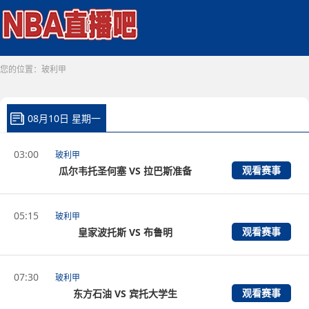
您的位置：
玻利甲
08月10日 星期一
03:00
玻利甲
观看赛事
瓜尔韦托圣何塞 VS 拉巴斯准备
05:15
玻利甲
观看赛事
皇家波托斯 VS 布鲁明
07:30
玻利甲
观看赛事
东方石油 VS 宾托大学生