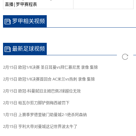
直播|罗甲赛程表
罗甲相关视频
最新足球视频
2月15日 欧冠1/8决赛 圣日耳曼vs拜仁慕尼黑 录像 集锦
2月15日 欧冠1/8决赛首回合 AC米兰vs热刺 录像 集锦
2月15日 欧冠-科曼弑旧主姆巴佩2球越位无效
2月15日 帕瓦尔剪刀脚铲倒梅西被罚下
1月15日 上赛季罗德里破门助曼城2-1绝杀阿森纳
2月15日 亨利大帝对曼城这记世界波太牛了