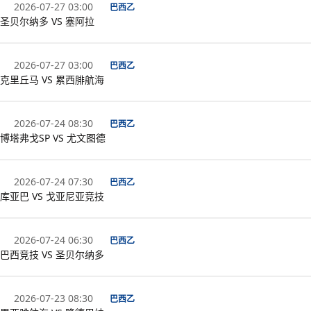
2026-07-27 03:00
巴西乙
圣贝尔纳多 VS 塞阿拉
2026-07-27 03:00
巴西乙
克里丘马 VS 累西腓航海
2026-07-24 08:30
巴西乙
博塔弗戈SP VS 尤文图德
2026-07-24 07:30
巴西乙
库亚巴 VS 戈亚尼亚竞技
2026-07-24 06:30
巴西乙
巴西竞技 VS 圣贝尔纳多
2026-07-23 08:30
巴西乙