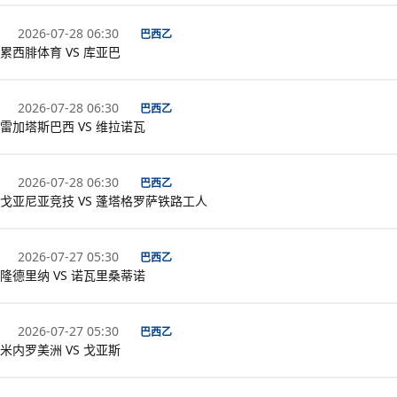
2026-07-28 06:30
巴西乙
累西腓体育 VS 库亚巴
2026-07-28 06:30
巴西乙
雷加塔斯巴西 VS 维拉诺瓦
2026-07-28 06:30
巴西乙
戈亚尼亚竞技 VS 蓬塔格罗萨铁路工人
2026-07-27 05:30
巴西乙
隆德里纳 VS 诺瓦里桑蒂诺
2026-07-27 05:30
巴西乙
米内罗美洲 VS 戈亚斯