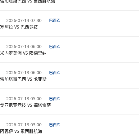
雷加塔斯巴西 VS 累西腓航海
2026-07-14 07:30
巴西乙
塞阿拉 VS 巴西竞技
2026-07-14 06:00
巴西乙
米内罗美洲 VS 隆德里纳
2026-07-13 06:00
巴西乙
雷加塔斯巴西 VS 戈亚斯
2026-07-13 05:00
巴西乙
戈亚尼亚竞技 VS 福塔雷萨
2026-07-13 03:00
巴西乙
阿瓦伊 VS 累西腓航海