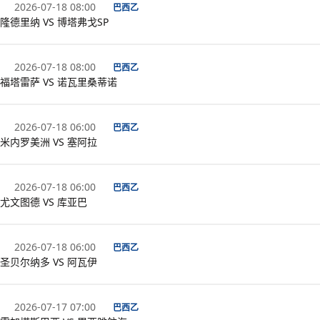
2026-07-18 08:00
巴西乙
隆德里纳 VS 博塔弗戈SP
2026-07-18 08:00
巴西乙
福塔雷萨 VS 诺瓦里桑蒂诺
2026-07-18 06:00
巴西乙
米内罗美洲 VS 塞阿拉
2026-07-18 06:00
巴西乙
尤文图德 VS 库亚巴
2026-07-18 06:00
巴西乙
圣贝尔纳多 VS 阿瓦伊
2026-07-17 07:00
巴西乙