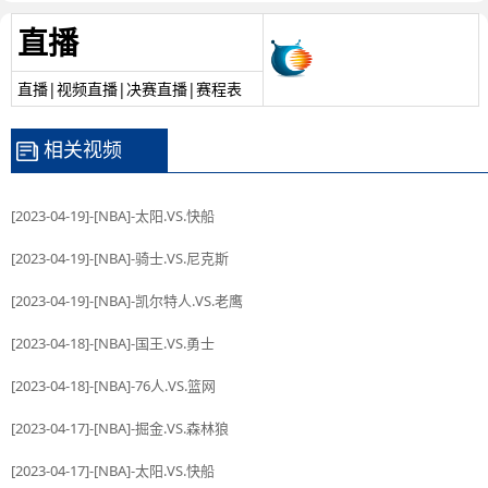
直播
直播|视频直播|决赛直播|赛程表
相关视频
[2023-04-19]-[NBA]-太阳.VS.快船
[2023-04-19]-[NBA]-骑士.VS.尼克斯
[2023-04-19]-[NBA]-凯尔特人.VS.老鹰
[2023-04-18]-[NBA]-国王.VS.勇士
[2023-04-18]-[NBA]-76人.VS.篮网
[2023-04-17]-[NBA]-掘金.VS.森林狼
[2023-04-17]-[NBA]-太阳.VS.快船