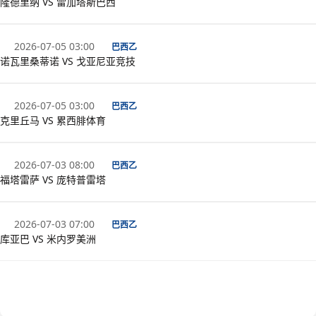
隆德里纳 VS 雷加塔斯巴西
2026-07-05 03:00
巴西乙
诺瓦里桑蒂诺 VS 戈亚尼亚竞技
2026-07-05 03:00
巴西乙
克里丘马 VS 累西腓体育
2026-07-03 08:00
巴西乙
福塔雷萨 VS 庞特普雷塔
2026-07-03 07:00
巴西乙
库亚巴 VS 米内罗美洲