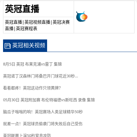
英冠直播
英冠直播|英冠视频直播|英冠决赛
直播|英冠赛程表
英冠相关视频
8月5日 英冠 布莱克浦vs雷丁 集锦
英冠诺丁汉森林门将桑巴开门球花近30秒…
看着都疼！英冠这动作只领黄牌？
05月30日 英冠附加赛 布伦特福德vs斯旺西 录像 集锦
脑瓜子嗡嗡的响！英冠赛场人类足球精华50秒
就差一点！英冠球员偷袭门将失败后自己受伤
英冠联赛上演50秒窒息攻防