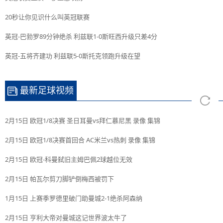
20秒让你见识什么叫英冠联赛
英冠-巴勃罗89分钟绝杀 利兹联1-0斯旺西升级只差4分
英冠-五将齐建功 利兹联5-0斯托克领跑升级在望
最新足球视频
2月15日 欧冠1/8决赛 圣日耳曼vs拜仁慕尼黑 录像 集锦
2月15日 欧冠1/8决赛首回合 AC米兰vs热刺 录像 集锦
2月15日 欧冠-科曼弑旧主姆巴佩2球越位无效
2月15日 帕瓦尔剪刀脚铲倒梅西被罚下
1月15日 上赛季罗德里破门助曼城2-1绝杀阿森纳
2月15日 亨利大帝对曼城这记世界波太牛了