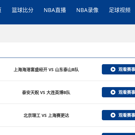
页
篮球比分
NBA直播
NBA录像
足球视频
观看赛
上海海港富盛经开 VS 山东泰山B队
观看赛
泰安天贶 VS 大连英博B队
观看赛
北京理工 VS 上海赛更达