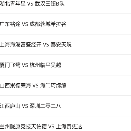
湖北青年星 VS 武汉三镇B队
广东铭途 VS 成都蓉城希拉谷
上海海港富盛经开 VS 泰安天贶
厦门飞鹭 VS 杭州临平吴越
山西崇德荣海 VS 海门珂缔缘
江西庐山 VS 深圳二零二八
兰州陇原竞技天佑德 VS 上海赛更达