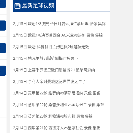
事
最新足球视频
2月15日 欧冠1/8决赛 圣日耳曼vs拜仁慕尼黑 录像 集锦
事
2月15日 欧冠1/8决赛首回合 AC米兰vs热刺 录像 集锦
2月15日 欧冠-科曼弑旧主姆巴佩2球越位无效
事
2月15日 帕瓦尔剪刀脚铲倒梅西被罚下
1月15日 上赛季罗德里破门助曼城2-1绝杀阿森纳
事
2月15日 亨利大帝对曼城这记世界波太牛了
2月14日 意甲第22轮 维罗纳vs萨勒尼塔纳 录像 集锦
2月14日 意甲第22轮 桑普多利亚vs国际米兰 录像 集锦
2月14日 英超第23轮 利物浦vs埃弗顿 录像 集锦
2月14日 西甲第21轮 西班牙人vs皇家社会 录像 集锦