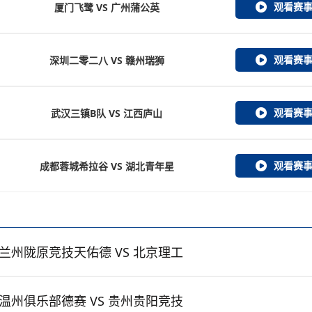
观看赛
厦门飞鹭 VS 广州蒲公英
观看赛
深圳二零二八 VS 赣州瑞狮
观看赛
武汉三镇B队 VS 江西庐山
观看赛
成都蓉城希拉谷 VS 湖北青年星
兰州陇原竞技天佑德 VS 北京理工
温州俱乐部德赛 VS 贵州贵阳竞技