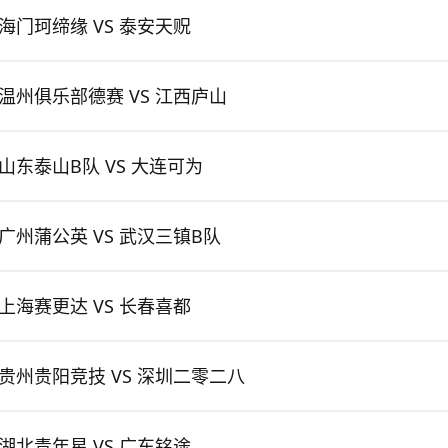
海门珂缔缘 VS 泰安天贶
温州俱乐部德赛 VS 江西庐山
山东泰山B队 VS 大连可为
广州蒲公英 VS 武汉三镇B队
上海赛更达 VS 长春喜都
贵州贵阳竞技 VS 深圳二零二八
湖北青年星 VS 广东铭途