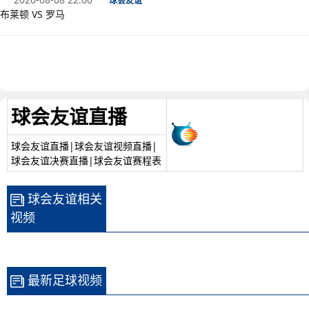
球会友谊
布莱顿 VS 罗马
球会友谊直播
球会友谊直播|球会友谊视频直播|
球会友谊决赛直播|球会友谊赛程表
球会友谊相关
视频
最新足球视频