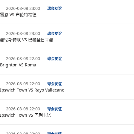
2026-08-08 23:00
球会友谊
雷恩 VS 布伦特福德
2026-08-08 23:00
球会友谊
曼彻斯特联 VS 巴黎圣日耳曼
2026-08-08 22:00
球会友谊
Brighton VS Roma
2026-08-08 22:00
球会友谊
Ipswich Town VS Rayo Vallecano
2026-08-08 22:00
球会友谊
Ipswich Town VS 巴列卡诺
2026-08-08 22:00