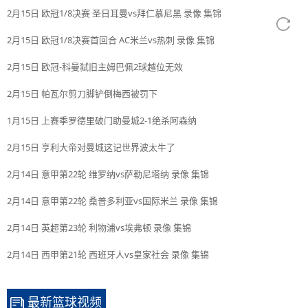
2月15日 欧冠1/8决赛 圣日耳曼vs拜仁慕尼黑 录像 集锦
2月15日 欧冠1/8决赛首回合 AC米兰vs热刺 录像 集锦
2月15日 欧冠-科曼弑旧主姆巴佩2球越位无效
2月15日 帕瓦尔剪刀脚铲倒梅西被罚下
1月15日 上赛季罗德里破门助曼城2-1绝杀阿森纳
2月15日 亨利大帝对曼城这记世界波太牛了
2月14日 意甲第22轮 维罗纳vs萨勒尼塔纳 录像 集锦
2月14日 意甲第22轮 桑普多利亚vs国际米兰 录像 集锦
2月14日 英超第23轮 利物浦vs埃弗顿 录像 集锦
2月14日 西甲第21轮 西班牙人vs皇家社会 录像 集锦
最新篮球视频