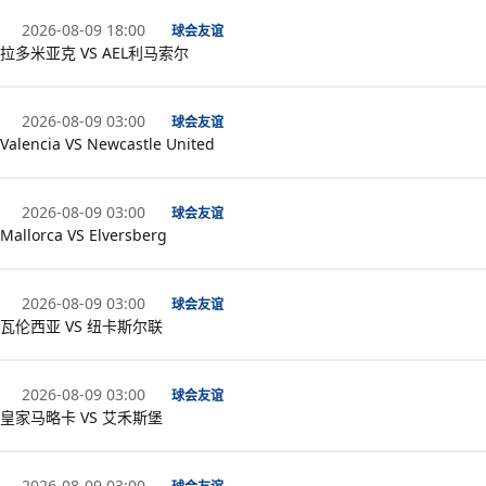
2026-08-09 18:00
球会友谊
拉多米亚克 VS AEL利马索尔
2026-08-09 03:00
球会友谊
Valencia VS Newcastle United
2026-08-09 03:00
球会友谊
Mallorca VS Elversberg
2026-08-09 03:00
球会友谊
瓦伦西亚 VS 纽卡斯尔联
2026-08-09 03:00
球会友谊
皇家马略卡 VS 艾禾斯堡
2026-08-09 03:00