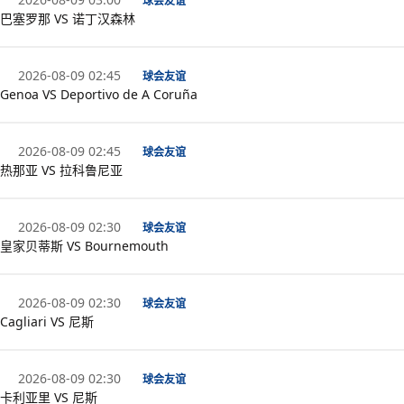
球会友谊
巴塞罗那 VS 诺丁汉森林
2026-08-09 02:45
球会友谊
Genoa VS Deportivo de A Coruña
2026-08-09 02:45
球会友谊
热那亚 VS 拉科鲁尼亚
2026-08-09 02:30
球会友谊
皇家贝蒂斯 VS Bournemouth
2026-08-09 02:30
球会友谊
Cagliari VS 尼斯
2026-08-09 02:30
球会友谊
卡利亚里 VS 尼斯