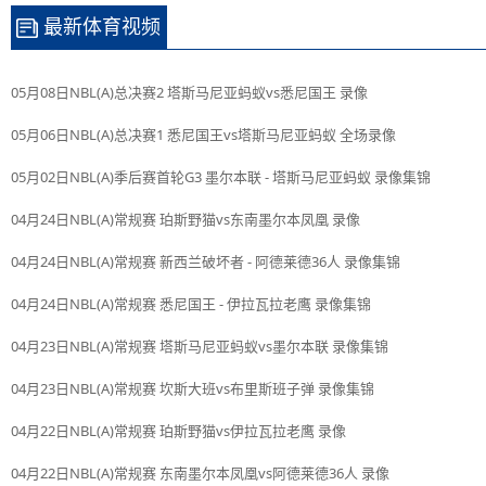
最新体育视频
05月08日NBL(A)总决赛2 塔斯马尼亚蚂蚁vs悉尼国王 录像
05月06日NBL(A)总决赛1 悉尼国王vs塔斯马尼亚蚂蚁 全场录像
05月02日NBL(A)季后赛首轮G3 墨尔本联 - 塔斯马尼亚蚂蚁 录像集锦
04月24日NBL(A)常规赛 珀斯野猫vs东南墨尔本凤凰 录像
04月24日NBL(A)常规赛 新西兰破坏者 - 阿德莱德36人 录像集锦
04月24日NBL(A)常规赛 悉尼国王 - 伊拉瓦拉老鹰 录像集锦
04月23日NBL(A)常规赛 塔斯马尼亚蚂蚁vs墨尔本联 录像集锦
04月23日NBL(A)常规赛 坎斯大班vs布里斯班子弹 录像集锦
04月22日NBL(A)常规赛 珀斯野猫vs伊拉瓦拉老鹰 录像
04月22日NBL(A)常规赛 东南墨尔本凤凰vs阿德莱德36人 录像