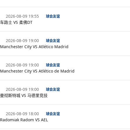
2026-08-09 19:55
球会友谊
车路士 VS 柔佛DT
2026-08-09 19:00
球会友谊
Manchester City VS Atlético Madrid
2026-08-09 19:00
球会友谊
Manchester City VS Atlético de Madrid
2026-08-09 19:00
球会友谊
曼彻斯特城 VS 马德里竞技
2026-08-09 18:00
球会友谊
Radomiak Radom VS AEL