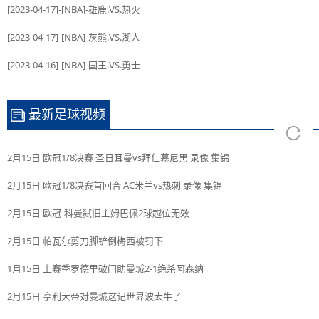
[2023-04-17]-[NBA]-雄鹿.VS.热火
[2023-04-17]-[NBA]-灰熊.VS.湖人
[2023-04-16]-[NBA]-国王.VS.勇士
最新足球视频
2月15日 欧冠1/8决赛 圣日耳曼vs拜仁慕尼黑 录像 集锦
2月15日 欧冠1/8决赛首回合 AC米兰vs热刺 录像 集锦
2月15日 欧冠-科曼弑旧主姆巴佩2球越位无效
2月15日 帕瓦尔剪刀脚铲倒梅西被罚下
1月15日 上赛季罗德里破门助曼城2-1绝杀阿森纳
2月15日 亨利大帝对曼城这记世界波太牛了