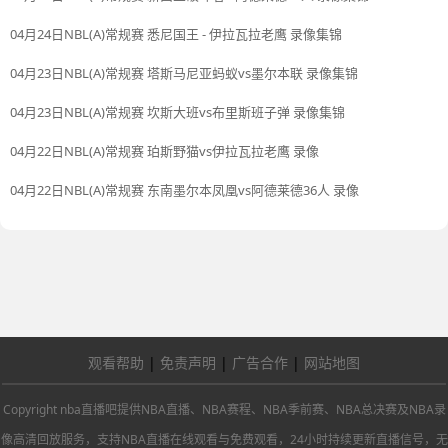
04月24日NBL(A)常规赛 悉尼国王 - 伊拉瓦拉老鹰 录像集锦
04月23日NBL(A)常规赛 塔斯马尼亚蚂蚁vs墨尔本联 录像集锦
04月23日NBL(A)常规赛 坎斯大班vs布里斯班子弹 录像集锦
04月22日NBL(A)常规赛 珀斯野猫vs伊拉瓦拉老鹰 录像
04月22日NBL(A)常规赛 东南墨尔本凤凰vs阿德莱德36人 录像
观看帮助
|
免责声明
|
广告合作
|
网站地图
Copyright nba直播吧提供NBA直播、NBA赛程、NBA季前赛、NBA总决赛及NBA录
像高清回放服务，支持NBA直播在线观看与免费观看，24小时持续更新直播信号，无