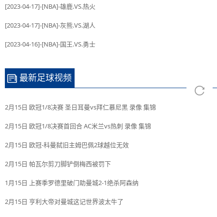
[2023-04-17]-[NBA]-雄鹿.VS.热火
[2023-04-17]-[NBA]-灰熊.VS.湖人
[2023-04-16]-[NBA]-国王.VS.勇士
最新足球视频
2月15日 欧冠1/8决赛 圣日耳曼vs拜仁慕尼黑 录像 集锦
2月15日 欧冠1/8决赛首回合 AC米兰vs热刺 录像 集锦
2月15日 欧冠-科曼弑旧主姆巴佩2球越位无效
2月15日 帕瓦尔剪刀脚铲倒梅西被罚下
1月15日 上赛季罗德里破门助曼城2-1绝杀阿森纳
2月15日 亨利大帝对曼城这记世界波太牛了