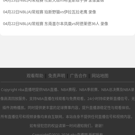
04月23日NBL(A)常规赛 坎斯大班vs布里斯班子弹 录像集锦
04月22日NBL(A)常规赛 珀斯野猫vs伊拉瓦拉老鹰 录像
04月22日NBL(A)常规赛 东南墨尔本凤凰vs阿德莱德36人 录像
观看帮助
|
免责声明
|
广告合作
|
网站地图
Copyright nba直播吧提供NBA直播、NBA赛程、NBA季前赛、NBA总决赛及NBA录
像高清回放服务，支持NBA直播在线观看与免费观看，24小时持续更新直播信号，无
插件流畅播放。同时提供更丰富的足球赛事内容，提升直播源稳定性与观看体验。
所有直播信号和视频录像均来自互联网，本站自身不提供任何直播信号和视频内容，
如有侵犯您的权益请第一时间通知我们，谢谢！
Copyright©2021-2026 nba直播吧 版权所有