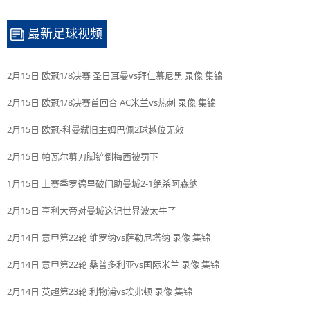
最新足球视频
2月15日 欧冠1/8决赛 圣日耳曼vs拜仁慕尼黑 录像 集锦
2月15日 欧冠1/8决赛首回合 AC米兰vs热刺 录像 集锦
2月15日 欧冠-科曼弑旧主姆巴佩2球越位无效
2月15日 帕瓦尔剪刀脚铲倒梅西被罚下
1月15日 上赛季罗德里破门助曼城2-1绝杀阿森纳
2月15日 亨利大帝对曼城这记世界波太牛了
2月14日 意甲第22轮 维罗纳vs萨勒尼塔纳 录像 集锦
2月14日 意甲第22轮 桑普多利亚vs国际米兰 录像 集锦
2月14日 英超第23轮 利物浦vs埃弗顿 录像 集锦