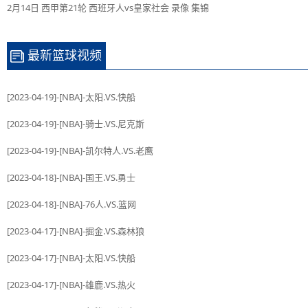
2月14日 西甲第21轮 西班牙人vs皇家社会 录像 集锦
最新篮球视频
[2023-04-19]-[NBA]-太阳.VS.快船
[2023-04-19]-[NBA]-骑士.VS.尼克斯
[2023-04-19]-[NBA]-凯尔特人.VS.老鹰
[2023-04-18]-[NBA]-国王.VS.勇士
[2023-04-18]-[NBA]-76人.VS.篮网
[2023-04-17]-[NBA]-掘金.VS.森林狼
[2023-04-17]-[NBA]-太阳.VS.快船
[2023-04-17]-[NBA]-雄鹿.VS.热火