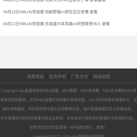
04月22日NBL(A)常规赛 珀斯野猫vs伊拉瓦拉老鹰 录像
04月22日NBL(A)常规赛 东南墨尔本凤凰vs阿德莱德36人 录像
观看帮助
|
免责声明
|
广告合作
|
网站地图
Copyright nba直播吧提供NBA直播、NBA赛程、NBA季前赛、NBA总决赛及NBA录
像高清回放服务，支持NBA直播在线观看与免费观看，24小时持续更新直播信号，无
插件流畅播放。同时提供更丰富的足球赛事内容，提升直播源稳定性与观看体验。
所有直播信号和视频录像均来自互联网，本站自身不提供任何直播信号和视频内容，
如有侵犯您的权益请第一时间通知我们，谢谢！
Copyright©2021-2026 nba直播吧 版权所有