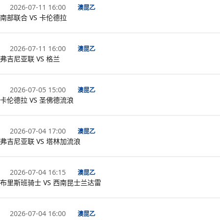
2026-07-11 16:00
澳昆乙
南部联合 VS 卡伦德拉
2026-07-11 16:00
澳昆乙
弗吉尼亚联 VS 格兰
2026-07-05 15:00
澳昆乙
卡伦德拉 VS 圣佛德流浪
2026-07-04 17:00
澳昆乙
弗吉尼亚联 VS 塔林加流浪
2026-07-04 16:15
澳昆乙
布里斯班骑士 VS 西南昆士兰达雷
2026-07-04 16:00
澳昆乙