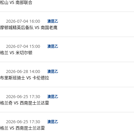
松山 VS 南部联合
2026-07-04 16:00
澳昆乙
摩顿城精英后备队 VS 南国老鹰
2026-07-04 15:00
澳昆乙
格兰 VS 米切尔顿
2026-06-28 14:00
澳昆乙
布里斯班骑士 VS 卡伦德拉
2026-06-25 17:30
澳昆乙
格兰奇 VS 西南昆士兰达雷
2026-06-25 17:30
澳昆乙
格兰 VS 西南昆士兰达雷