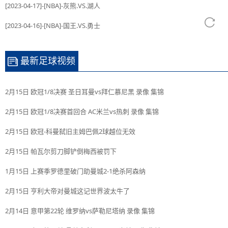
[2023-04-17]-[NBA]-灰熊.VS.湖人
[2023-04-16]-[NBA]-国王.VS.勇士
最新足球视频
2月15日 欧冠1/8决赛 圣日耳曼vs拜仁慕尼黑 录像 集锦
2月15日 欧冠1/8决赛首回合 AC米兰vs热刺 录像 集锦
2月15日 欧冠-科曼弑旧主姆巴佩2球越位无效
2月15日 帕瓦尔剪刀脚铲倒梅西被罚下
1月15日 上赛季罗德里破门助曼城2-1绝杀阿森纳
2月15日 亨利大帝对曼城这记世界波太牛了
2月14日 意甲第22轮 维罗纳vs萨勒尼塔纳 录像 集锦