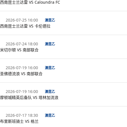
西南昆士兰达雷 VS Caloundra FC
2026-07-25 16:00
澳昆乙
西南昆士兰达雷 VS 卡伦德拉
2026-07-24 18:00
澳昆乙
米切尔顿 VS 南部联合
2026-07-19 16:00
澳昆乙
圣佛德流浪 VS 南部联合
2026-07-19 16:00
澳昆乙
摩顿城精英后备队 VS 塔林加流浪
2026-07-17 18:30
澳昆乙
布里斯班骑士 VS 格兰