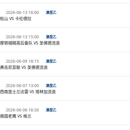
2026-06-13 16:00
澳昆乙
松山 VS 卡伦德拉
2026-06-13 15:00
澳昆乙
摩顿城精英后备队 VS 圣佛德流浪
2026-06-09 18:15
澳昆乙
弗吉尼亚联 VS 圣佛德流浪
2026-06-07 13:00
澳昆乙
西南昆士兰达雷 VS 塔林加流浪
2026-06-06 16:30
澳昆乙
南国老鹰 VS 格兰