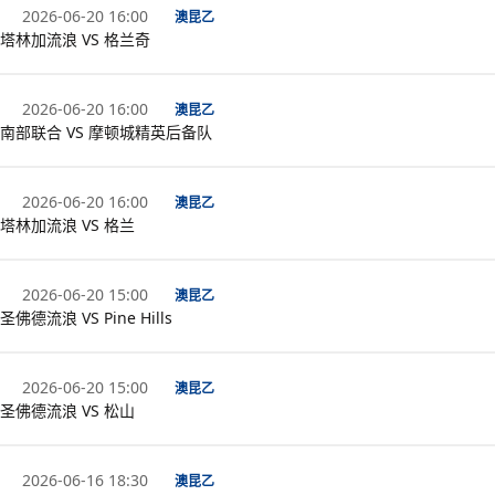
2026-06-20 16:00
澳昆乙
塔林加流浪 VS 格兰奇
2026-06-20 16:00
澳昆乙
南部联合 VS 摩顿城精英后备队
2026-06-20 16:00
澳昆乙
塔林加流浪 VS 格兰
2026-06-20 15:00
澳昆乙
圣佛德流浪 VS Pine Hills
2026-06-20 15:00
澳昆乙
圣佛德流浪 VS 松山
2026-06-16 18:30
澳昆乙