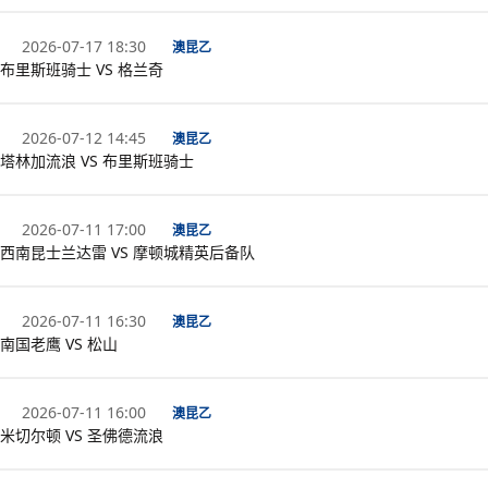
2026-07-17 18:30
澳昆乙
布里斯班骑士 VS 格兰奇
2026-07-12 14:45
澳昆乙
塔林加流浪 VS 布里斯班骑士
2026-07-11 17:00
澳昆乙
西南昆士兰达雷 VS 摩顿城精英后备队
2026-07-11 16:30
澳昆乙
南国老鹰 VS 松山
2026-07-11 16:00
澳昆乙
米切尔顿 VS 圣佛德流浪