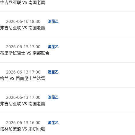
维吉尼亚联 VS 南国老鹰
2026-06-16 18:30
澳昆乙
弗吉尼亚联 VS 南国老鹰
2026-06-13 17:00
澳昆乙
布里斯班骑士 VS 南部联合
2026-06-13 17:00
澳昆乙
格兰 VS 西南昆士兰达雷
2026-06-13 17:00
澳昆乙
弗吉尼亚联 VS 南国老鹰
2026-06-13 16:00
澳昆乙
塔林加流浪 VS 米切尔顿