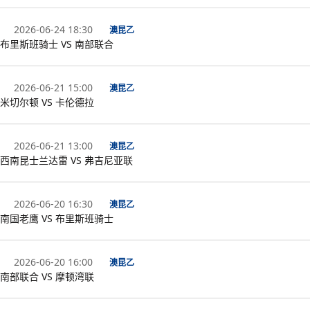
2026-06-24 18:30
澳昆乙
布里斯班骑士 VS 南部联合
2026-06-21 15:00
澳昆乙
米切尔顿 VS 卡伦德拉
2026-06-21 13:00
澳昆乙
西南昆士兰达雷 VS 弗吉尼亚联
2026-06-20 16:30
澳昆乙
南国老鹰 VS 布里斯班骑士
2026-06-20 16:00
澳昆乙
南部联合 VS 摩顿湾联