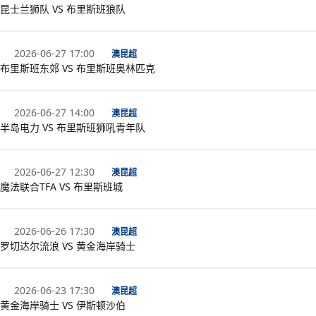
昆士兰狮队 VS 布里斯班狼队
2026-06-27 17:00
澳昆超
布里斯班东郊 VS 布里斯班奥林匹克
2026-06-27 14:00
澳昆超
半岛电力 VS 布里斯班狮吼青年队
2026-06-27 12:30
澳昆超
魔法联合TFA VS 布里斯班城
2026-06-26 17:30
澳昆超
罗切达尔流浪 VS 黄金海岸骑士
2026-06-23 17:30
澳昆超
黄金海岸骑士 VS 伊斯顿沙伯