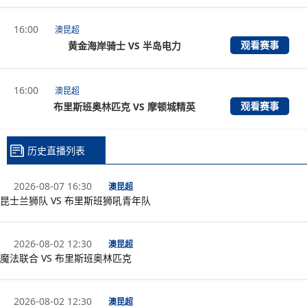
16:00
澳昆超
观看赛事
黄金海岸骑士 VS 半岛电力
16:00
澳昆超
观看赛事
布里斯班奥林匹克 VS 摩顿城精英
历史直播列表
2026-08-07 16:30
澳昆超
昆士兰狮队 VS 布里斯班狮吼青年队
2026-08-02 12:30
澳昆超
魔法联合 VS 布里斯班奥林匹克
2026-08-02 12:30
澳昆超