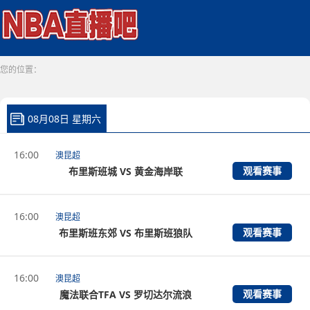
您的位置：
08月08日 星期六
16:00
澳昆超
观看赛事
布里斯班城 VS 黄金海岸联
16:00
澳昆超
观看赛事
布里斯班东郊 VS 布里斯班狼队
16:00
澳昆超
观看赛事
魔法联合TFA VS 罗切达尔流浪