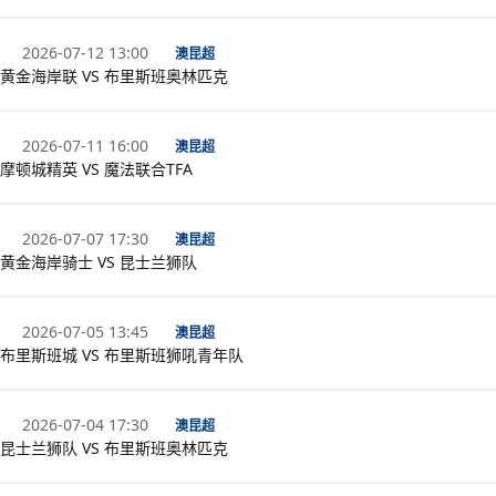
2026-07-12 13:00
澳昆超
黄金海岸联 VS 布里斯班奥林匹克
2026-07-11 16:00
澳昆超
摩顿城精英 VS 魔法联合TFA
2026-07-07 17:30
澳昆超
黄金海岸骑士 VS 昆士兰狮队
2026-07-05 13:45
澳昆超
布里斯班城 VS 布里斯班狮吼青年队
2026-07-04 17:30
澳昆超
昆士兰狮队 VS 布里斯班奥林匹克