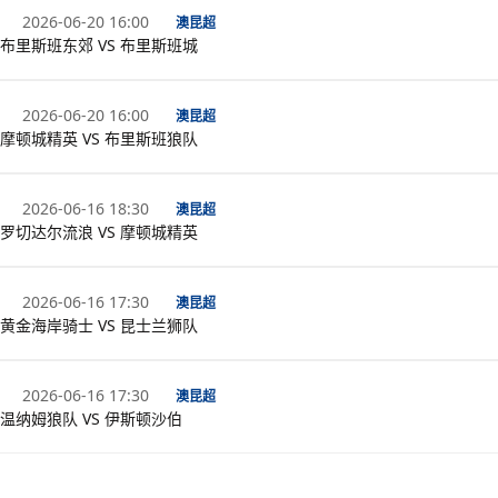
2026-06-20 16:00
澳昆超
布里斯班东郊 VS 布里斯班城
2026-06-20 16:00
澳昆超
摩顿城精英 VS 布里斯班狼队
2026-06-16 18:30
澳昆超
罗切达尔流浪 VS 摩顿城精英
2026-06-16 17:30
澳昆超
黄金海岸骑士 VS 昆士兰狮队
2026-06-16 17:30
澳昆超
温纳姆狼队 VS 伊斯顿沙伯