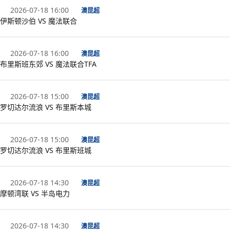
2026-07-18 16:00
澳昆超
伊斯顿沙伯 VS 魔法联合
2026-07-18 16:00
澳昆超
布里斯班东郊 VS 魔法联合TFA
2026-07-18 15:00
澳昆超
罗切达尔流浪 VS 布里斯本城
2026-07-18 15:00
澳昆超
罗切达尔流浪 VS 布里斯班城
2026-07-18 14:30
澳昆超
摩顿湾联 VS 半岛电力
2026-07-18 14:30
澳昆超