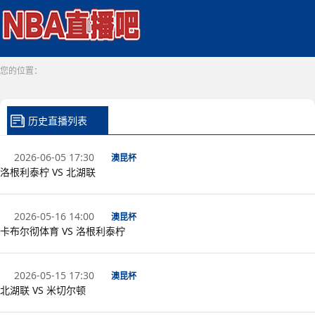
您的位置：
历史直播列表
2026-06-05 17:30
澳昆杯
洛根利泰柠 VS 北湖联
2026-05-16 14:00
澳昆杯
卡布尔彻体育 VS 洛根利泰柠
2026-05-15 17:30
澳昆杯
北湖联 VS 米切尔顿