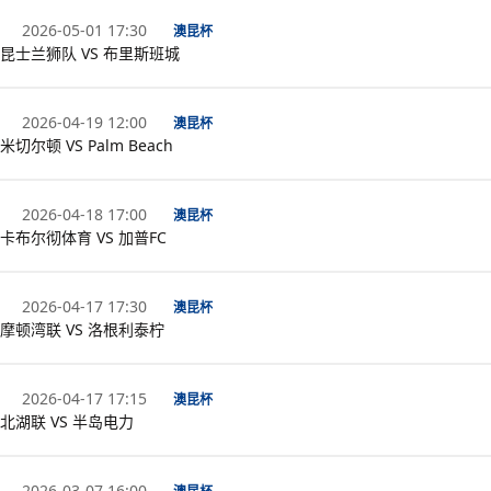
2026-05-01 17:30
澳昆杯
昆士兰狮队 VS 布里斯班城
2026-04-19 12:00
澳昆杯
米切尔顿 VS Palm Beach
2026-04-18 17:00
澳昆杯
卡布尔彻体育 VS 加普FC
2026-04-17 17:30
澳昆杯
摩顿湾联 VS 洛根利泰柠
2026-04-17 17:15
澳昆杯
北湖联 VS 半岛电力
2026-03-07 16:00