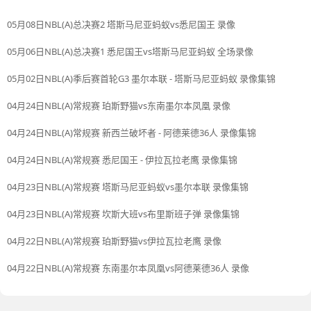
05月08日NBL(A)总决赛2 塔斯马尼亚蚂蚁vs悉尼国王 录像
05月06日NBL(A)总决赛1 悉尼国王vs塔斯马尼亚蚂蚁 全场录像
05月02日NBL(A)季后赛首轮G3 墨尔本联 - 塔斯马尼亚蚂蚁 录像集锦
04月24日NBL(A)常规赛 珀斯野猫vs东南墨尔本凤凰 录像
04月24日NBL(A)常规赛 新西兰破坏者 - 阿德莱德36人 录像集锦
04月24日NBL(A)常规赛 悉尼国王 - 伊拉瓦拉老鹰 录像集锦
04月23日NBL(A)常规赛 塔斯马尼亚蚂蚁vs墨尔本联 录像集锦
04月23日NBL(A)常规赛 坎斯大班vs布里斯班子弹 录像集锦
04月22日NBL(A)常规赛 珀斯野猫vs伊拉瓦拉老鹰 录像
04月22日NBL(A)常规赛 东南墨尔本凤凰vs阿德莱德36人 录像