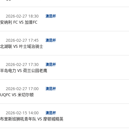
2026-02-27 18:30
澳昆杯
安纳利 FC VS 加普FC
2026-02-27 17:45
澳昆杯
北湖联 VS 叶士域治骑士
2026-02-27 17:30
澳昆杯
半岛电力 VS 荷兰公园老鹰
2026-02-27 17:00
澳昆杯
UQFC VS 米切尔顿
2026-02-15 14:00
澳昆杯
布里斯班狮吼青年队 VS 摩顿城精英