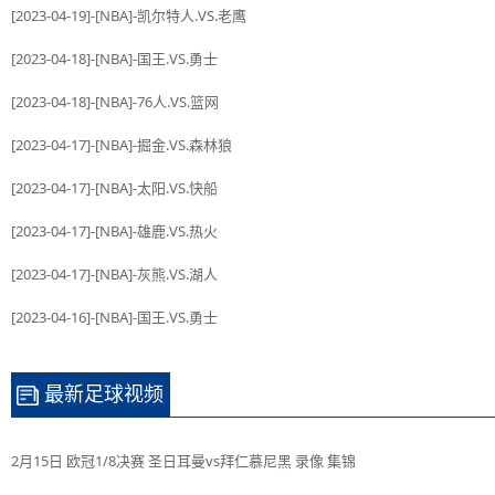
[2023-04-19]-[NBA]-凯尔特人.VS.老鹰
[2023-04-18]-[NBA]-国王.VS.勇士
[2023-04-18]-[NBA]-76人.VS.篮网
[2023-04-17]-[NBA]-掘金.VS.森林狼
[2023-04-17]-[NBA]-太阳.VS.快船
[2023-04-17]-[NBA]-雄鹿.VS.热火
[2023-04-17]-[NBA]-灰熊.VS.湖人
[2023-04-16]-[NBA]-国王.VS.勇士
最新足球视频
2月15日 欧冠1/8决赛 圣日耳曼vs拜仁慕尼黑 录像 集锦