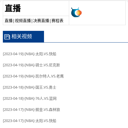
直播
直播|视频直播|决赛直播|赛程表
相关视频
[2023-04-19]-[NBA]-太阳.VS.快船
[2023-04-19]-[NBA]-骑士.VS.尼克斯
[2023-04-19]-[NBA]-凯尔特人.VS.老鹰
[2023-04-18]-[NBA]-国王.VS.勇士
[2023-04-18]-[NBA]-76人.VS.篮网
[2023-04-17]-[NBA]-掘金.VS.森林狼
[2023-04-17]-[NBA]-太阳.VS.快船