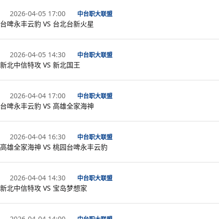
2026-04-05 17:00
中台职大联盟
台啤永丰云豹 VS 台北台新火星
2026-04-05 14:30
中台职大联盟
新北中信特攻 VS 新北国王
2026-04-04 17:00
中台职大联盟
台啤永丰云豹 VS 高雄全家海神
2026-04-04 16:30
中台职大联盟
高雄全家海神 VS 桃园台啤永丰云豹
2026-04-04 14:30
中台职大联盟
新北中信特攻 VS 宝岛梦想家
2026-04-04 14:00