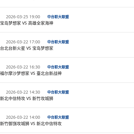
2026-03-25 19:00
中台职大联盟
宝岛梦想家 VS 高雄全家海神
2026-03-22 17:00
中台职大联盟
台北台新火星 VS 宝岛梦想家
2026-03-22 16:30
中台职大联盟
福尔摩沙梦想家 VS 臺北台新战神
2026-03-22 14:30
中台职大联盟
新北中信特攻 VS 新竹攻城狮
2026-03-22 14:00
中台职大联盟
新竹御嵿攻城狮 VS 新北中信特攻