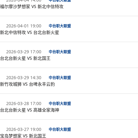
中台职大联盟
福尔摩沙梦想家 VS 新北中信特攻
2026-04-01 19:00
中台职大联盟
新北中信特攻 VS 台北台新火星
2026-03-29 17:00
中台职大联盟
台北台新火星 VS 新北国王
2026-03-29 14:30
中台职大联盟
新竹攻城狮 VS 台啤永丰云豹
2026-03-28 17:00
中台职大联盟
台北台新火星 VS 高雄全家海神
2026-03-27 19:00
中台职大联盟
宝岛梦想家 VS 新北国王