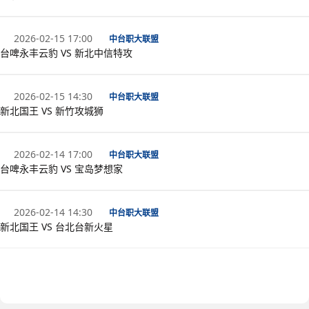
2026-02-15 17:00
中台职大联盟
台啤永丰云豹 VS 新北中信特攻
2026-02-15 14:30
中台职大联盟
新北国王 VS 新竹攻城狮
2026-02-14 17:00
中台职大联盟
台啤永丰云豹 VS 宝岛梦想家
2026-02-14 14:30
中台职大联盟
新北国王 VS 台北台新火星