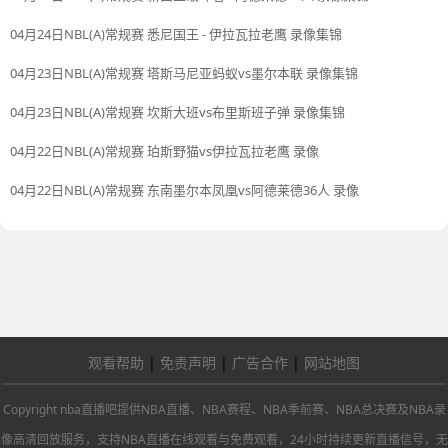
04月24日NBL(A)常规赛 悉尼国王 - 伊拉瓦拉老鹰 录像集锦
04月23日NBL(A)常规赛 塔斯马尼亚蚂蚁vs墨尔本联 录像集锦
04月23日NBL(A)常规赛 坎斯大班vs布里斯班子弹 录像集锦
04月22日NBL(A)常规赛 珀斯野猫vs伊拉瓦拉老鹰 录像
04月22日NBL(A)常规赛 东南墨尔本凤凰vs阿德莱德36人 录像
观看帮助
|
免责声明
|
广告合作
|
网站地图
Copyright nba直播吧提供NBA直播、NBA赛程、NBA季前赛、NBA总决赛及NBA录
像高清回放服务，支持NBA直播在线观看与免费观看，24小时持续更新直播信号，无