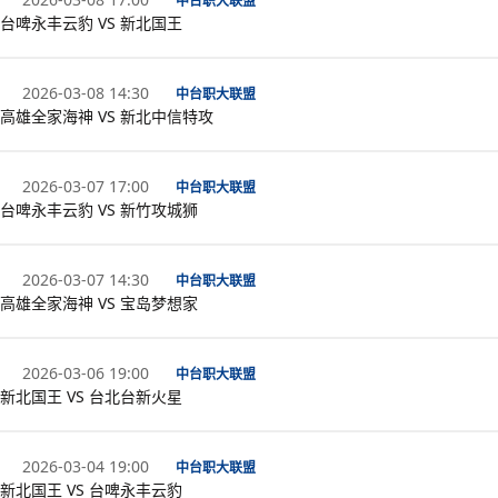
中台职大联盟
台啤永丰云豹 VS 新北国王
2026-03-08 14:30
中台职大联盟
高雄全家海神 VS 新北中信特攻
2026-03-07 17:00
中台职大联盟
台啤永丰云豹 VS 新竹攻城狮
2026-03-07 14:30
中台职大联盟
高雄全家海神 VS 宝岛梦想家
2026-03-06 19:00
中台职大联盟
新北国王 VS 台北台新火星
2026-03-04 19:00
中台职大联盟
新北国王 VS 台啤永丰云豹