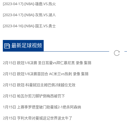
[2023-04-17]-[NBA]-雄鹿.VS.热火
[2023-04-17]-[NBA]-灰熊.VS.湖人
[2023-04-16]-[NBA]-国王.VS.勇士
最新足球视频
2月15日 欧冠1/8决赛 圣日耳曼vs拜仁慕尼黑 录像 集锦
2月15日 欧冠1/8决赛首回合 AC米兰vs热刺 录像 集锦
2月15日 欧冠-科曼弑旧主姆巴佩2球越位无效
2月15日 帕瓦尔剪刀脚铲倒梅西被罚下
1月15日 上赛季罗德里破门助曼城2-1绝杀阿森纳
2月15日 亨利大帝对曼城这记世界波太牛了