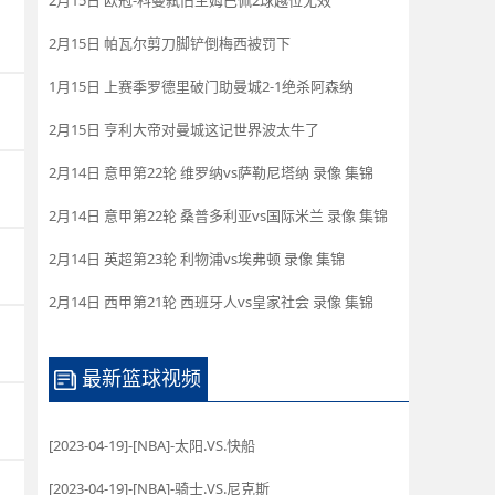
2月15日 欧冠-科曼弑旧主姆巴佩2球越位无效
2月15日 帕瓦尔剪刀脚铲倒梅西被罚下
1月15日 上赛季罗德里破门助曼城2-1绝杀阿森纳
2月15日 亨利大帝对曼城这记世界波太牛了
2月14日 意甲第22轮 维罗纳vs萨勒尼塔纳 录像 集锦
2月14日 意甲第22轮 桑普多利亚vs国际米兰 录像 集锦
2月14日 英超第23轮 利物浦vs埃弗顿 录像 集锦
2月14日 西甲第21轮 西班牙人vs皇家社会 录像 集锦
最新篮球视频
[2023-04-19]-[NBA]-太阳.VS.快船
[2023-04-19]-[NBA]-骑士.VS.尼克斯