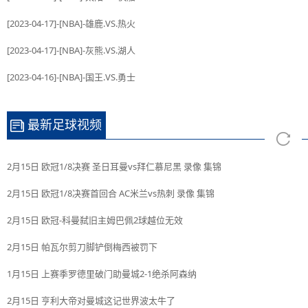
[2023-04-17]-[NBA]-雄鹿.VS.热火
[2023-04-17]-[NBA]-灰熊.VS.湖人
[2023-04-16]-[NBA]-国王.VS.勇士
最新足球视频
2月15日 欧冠1/8决赛 圣日耳曼vs拜仁慕尼黑 录像 集锦
2月15日 欧冠1/8决赛首回合 AC米兰vs热刺 录像 集锦
2月15日 欧冠-科曼弑旧主姆巴佩2球越位无效
2月15日 帕瓦尔剪刀脚铲倒梅西被罚下
1月15日 上赛季罗德里破门助曼城2-1绝杀阿森纳
2月15日 亨利大帝对曼城这记世界波太牛了