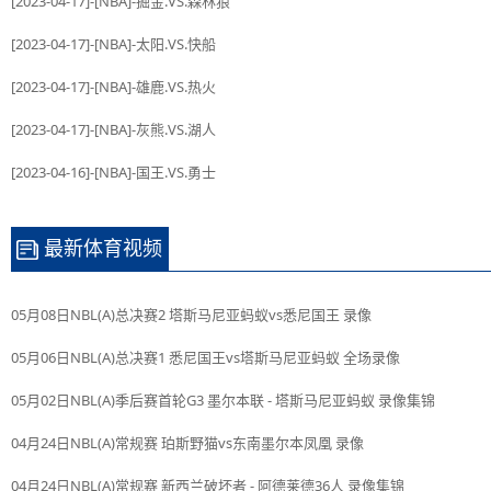
[2023-04-17]-[NBA]-掘金.VS.森林狼
[2023-04-17]-[NBA]-太阳.VS.快船
[2023-04-17]-[NBA]-雄鹿.VS.热火
[2023-04-17]-[NBA]-灰熊.VS.湖人
[2023-04-16]-[NBA]-国王.VS.勇士
最新体育视频
05月08日NBL(A)总决赛2 塔斯马尼亚蚂蚁vs悉尼国王 录像
05月06日NBL(A)总决赛1 悉尼国王vs塔斯马尼亚蚂蚁 全场录像
05月02日NBL(A)季后赛首轮G3 墨尔本联 - 塔斯马尼亚蚂蚁 录像集锦
04月24日NBL(A)常规赛 珀斯野猫vs东南墨尔本凤凰 录像
04月24日NBL(A)常规赛 新西兰破坏者 - 阿德莱德36人 录像集锦