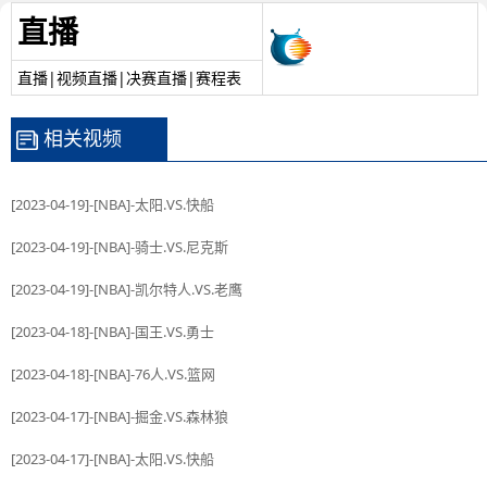
直播
直播|视频直播|决赛直播|赛程表
相关视频
[2023-04-19]-[NBA]-太阳.VS.快船
[2023-04-19]-[NBA]-骑士.VS.尼克斯
[2023-04-19]-[NBA]-凯尔特人.VS.老鹰
[2023-04-18]-[NBA]-国王.VS.勇士
[2023-04-18]-[NBA]-76人.VS.篮网
[2023-04-17]-[NBA]-掘金.VS.森林狼
[2023-04-17]-[NBA]-太阳.VS.快船