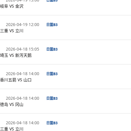
日篮B3
岐阜 VS 金沢
2026-04-19 12:00
日篮B3
三重 VS 立川
2026-04-18 15:05
日篮B3
埼玉 VS 新泻天鹅
2026-04-18 14:00
日篮B3
香川五箭 VS 山口
2026-04-18 14:00
日篮B3
徳岛 VS 冈山
2026-04-18 14:00
日篮B3
三重 VS 立川