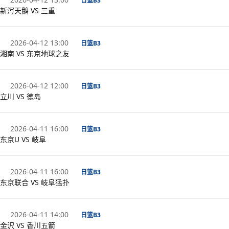
日篮B3
新泻天鹅 VS 三重
2026-04-12 13:00
日篮B3
湘南 VS 东京地球之友
2026-04-12 12:00
日篮B3
立川 VS 徳岛
2026-04-11 16:00
日篮B3
东京U VS 岐阜
2026-04-11 16:00
日篮B3
东京联合 VS 岐阜猛扑
2026-04-11 14:00
日篮B3
金沢 VS 香川五箭