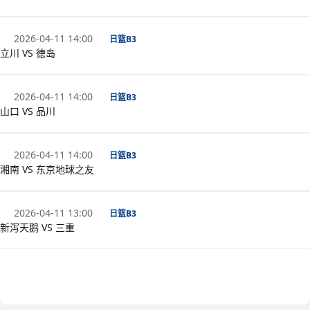
2026-04-11 14:00
日篮B3
立川 VS 徳岛
2026-04-11 14:00
日篮B3
山口 VS 品川
2026-04-11 14:00
日篮B3
湘南 VS 东京地球之友
2026-04-11 13:00
日篮B3
新泻天鹅 VS 三重