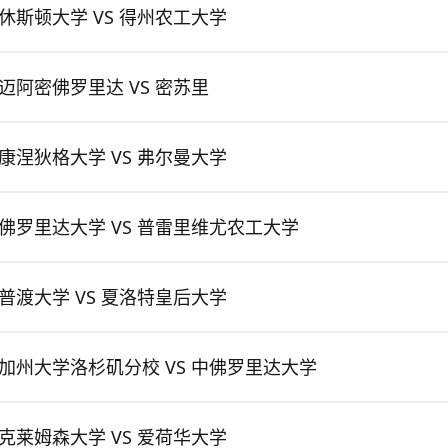
休斯顿大学 VS 得州农工大学
迈阿密佛罗里达 VS 密苏里
康涅狄格大学 VS 弗尔曼大学
佛罗里达大学 VS 普雷里维尤农工大学
普渡大学 VS 夏洛特皇后大学
加州大学洛杉矶分校 VS 中佛罗里达大学
克莱姆森大学 VS 爱荷华大学