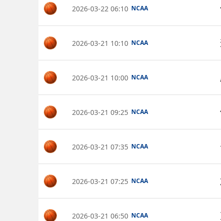
2026-03-22 06:10
NCAA
2026-03-21 10:10
NCAA
2026-03-21 10:00
NCAA
2026-03-21 09:25
NCAA
2026-03-21 07:35
NCAA
2026-03-21 07:25
NCAA
2026-03-21 06:50
NCAA