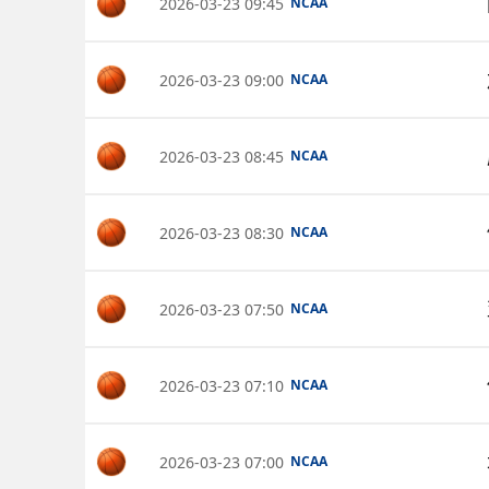
2026-03-23 09:45
NCAA
2026-03-23 09:00
NCAA
2026-03-23 08:45
NCAA
2026-03-23 08:30
NCAA
2026-03-23 07:50
NCAA
2026-03-23 07:10
NCAA
2026-03-23 07:00
NCAA