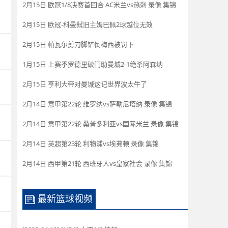
2月15日 欧冠1/8决赛首回合 AC米兰vs热刺 录像 集锦
2月15日 欧冠-科曼弑旧主姆巴佩2球越位无效
2月15日 帕瓦尔剪刀脚铲倒梅西被罚下
1月15日 上赛季罗德里破门助曼城2-1绝杀阿森纳
2月15日 亨利大帝对曼城这记世界波太牛了
2月14日 意甲第22轮 维罗纳vs萨勒尼塔纳 录像 集锦
2月14日 意甲第22轮 桑普多利亚vs国际米兰 录像 集锦
2月14日 英超第23轮 利物浦vs埃弗顿 录像 集锦
2月14日 西甲第21轮 西班牙人vs皇家社会 录像 集锦
最新篮球视频