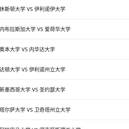
休斯顿大学 VS 伊利诺伊大学
内布拉斯加大学 VS 爱荷华大学
奥本大学 VS 内华达大学
达顿大学 VS 伊利诺州立大学
新墨西哥大学 VS 圣约瑟大学
塔尔萨大学 VS 卫奇塔州立大学