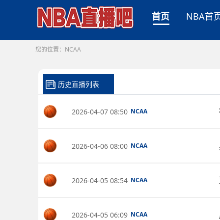
首页
NBA首
您的位置：
NCAA
历史直播列表
2026-04-07 08:50
NCAA
2026-04-06 08:00
NCAA
2026-04-05 08:54
NCAA
2026-04-05 06:09
NCAA