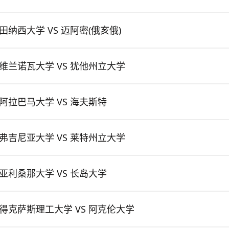
田纳西大学 VS 迈阿密(俄亥俄)
维兰诺瓦大学 VS 犹他州立大学
阿拉巴马大学 VS 海夫斯特
弗吉尼亚大学 VS 莱特州立大学
亚利桑那大学 VS 长岛大学
得克萨斯理工大学 VS 阿克伦大学