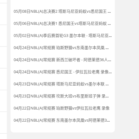
05月08日NBL(A)总决赛2 塔斯马尼亚蚂蚁vs悉尼国王 录像
05月06日NBL(A)总决赛1 悉尼国王vs塔斯马尼亚蚂蚁 全场录像
05月02日NBL(A)季后赛首轮G3 墨尔本联 - 塔斯马尼亚蚂蚁 录像集锦
04月24日NBL(A)常规赛 珀斯野猫vs东南墨尔本凤凰 录像
04月24日NBL(A)常规赛 新西兰破坏者 - 阿德莱德36人 录像集锦
04月24日NBL(A)常规赛 悉尼国王 - 伊拉瓦拉老鹰 录像集锦
04月23日NBL(A)常规赛 塔斯马尼亚蚂蚁vs墨尔本联 录像集锦
04月23日NBL(A)常规赛 坎斯大班vs布里斯班子弹 录像集锦
04月22日NBL(A)常规赛 珀斯野猫vs伊拉瓦拉老鹰 录像
04月22日NBL(A)常规赛 东南墨尔本凤凰vs阿德莱德36人 录像