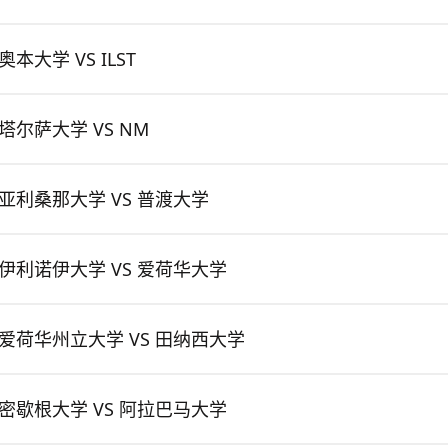
奥本大学 VS ILST
塔尔萨大学 VS NM
亚利桑那大学 VS 普渡大学
伊利诺伊大学 VS 爱荷华大学
爱荷华州立大学 VS 田纳西大学
密歇根大学 VS 阿拉巴马大学