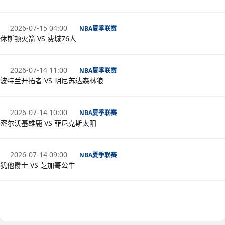
2026-07-15 04:00
NBA夏季联赛
休斯顿火箭 VS 费城76人
2026-07-14 11:00
NBA夏季联赛
波特兰开拓者 VS 明尼苏达森林狼
2026-07-14 10:00
NBA夏季联赛
密尔沃基雄鹿 VS 菲尼克斯太阳
2026-07-14 09:00
NBA夏季联赛
犹他爵士 VS 芝加哥公牛