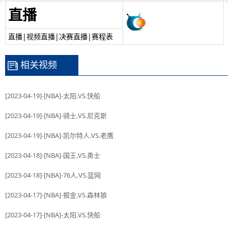
直播
直播|视频直播|决赛直播|赛程表
相关视频
[2023-04-19]-[NBA]-太阳.VS.快船
[2023-04-19]-[NBA]-骑士.VS.尼克斯
[2023-04-19]-[NBA]-凯尔特人.VS.老鹰
[2023-04-18]-[NBA]-国王.VS.勇士
[2023-04-18]-[NBA]-76人.VS.篮网
[2023-04-17]-[NBA]-掘金.VS.森林狼
[2023-04-17]-[NBA]-太阳.VS.快船