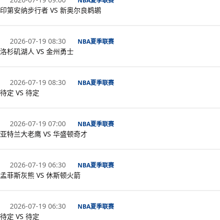
NBA夏季联赛
印第安纳步行者 VS 新奥尔良鹈鹕
2026-07-19 08:30
NBA夏季联赛
洛杉矶湖人 VS 金州勇士
2026-07-19 08:30
NBA夏季联赛
待定 VS 待定
2026-07-19 07:00
NBA夏季联赛
亚特兰大老鹰 VS 华盛顿奇才
2026-07-19 06:30
NBA夏季联赛
孟菲斯灰熊 VS 休斯顿火箭
2026-07-19 06:30
NBA夏季联赛
待定 VS 待定