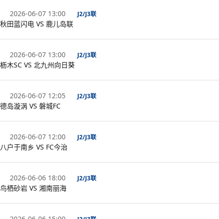
2026-06-07 13:00
J2/J3联
秋田蓝闪电 VS 鹿儿岛联
2026-06-07 13:00
J2/J3联
枥木SC VS 北九州向日葵
2026-06-07 12:05
J2/J3联
德岛漩涡 VS 磐城FC
2026-06-07 12:00
J2/J3联
八户于南乡 VS FC今治
2026-06-06 18:00
J2/J3联
鸟栖砂岩 VS 湘南丽海
2026-06-06 15:00