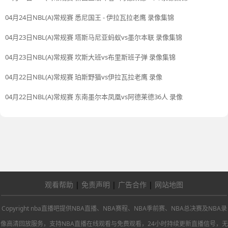
04月24日NBL(A)常规赛 悉尼国王 - 伊拉瓦拉老鹰 录像集锦
04月23日NBL(A)常规赛 塔斯马尼亚蚂蚁vs墨尔本联 录像集锦
04月23日NBL(A)常规赛 坎斯大班vs布里斯班子弹 录像集锦
04月22日NBL(A)常规赛 珀斯野猫vs伊拉瓦拉老鹰 录像
04月22日NBL(A)常规赛 东南墨尔本凤凰vs阿德莱德36人 录像
观看帮助
|
免责声明
|
广告合作
|
网站地图
Copyright nba直播吧提供NBA直播、NBA赛程、NBA季前赛、NBA总决赛及NBA录
像高清回放服务，支持NBA直播在线观看与免费观看，24小时持续更新直播信号，无