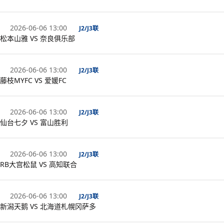
2026-06-06 13:00
J2/J3联
松本山雅 VS 奈良俱乐部
2026-06-06 13:00
J2/J3联
藤枝MYFC VS 爱媛FC
2026-06-06 13:00
J2/J3联
仙台七夕 VS 富山胜利
2026-06-06 13:00
J2/J3联
RB大宫松鼠 VS 高知联合
2026-06-06 13:00
J2/J3联
新潟天鹅 VS 北海道札幌冈萨多