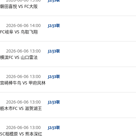
J2/J3联
磐田喜悦 VS FC大阪
2026-06-06 14:00
J2/J3联
FC岐阜 VS 鸟取飞翔
2026-06-06 13:00
J2/J3联
横滨FC VS 山口雷法
2026-06-06 13:00
J2/J3联
宫崎棒牛鸟 VS 甲府风林
2026-06-06 13:00
J2/J3联
枥木市FC VS 滋贺湖王
2026-06-06 13:00
J2/J3联
SC相模原 VS 熊本深红