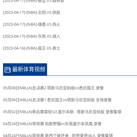
[2023-04-17]-[NBA]-掘金.VS.森林狼
[2023-04-17]-[NBA]-太阳.VS.快船
[2023-04-17]-[NBA]-雄鹿.VS.热火
[2023-04-17]-[NBA]-灰熊.VS.湖人
[2023-04-16]-[NBA]-国王.VS.勇士
最新体育视频
05月08日NBL(A)总决赛2 塔斯马尼亚蚂蚁vs悉尼国王 录像
05月06日NBL(A)总决赛1 悉尼国王vs塔斯马尼亚蚂蚁 全场录像
05月02日NBL(A)季后赛首轮G3 墨尔本联 - 塔斯马尼亚蚂蚁 录像集锦
04月24日NBL(A)常规赛 珀斯野猫vs东南墨尔本凤凰 录像
04月24日NBL(A)常规赛 新西兰破坏者 - 阿德莱德36人 录像集锦