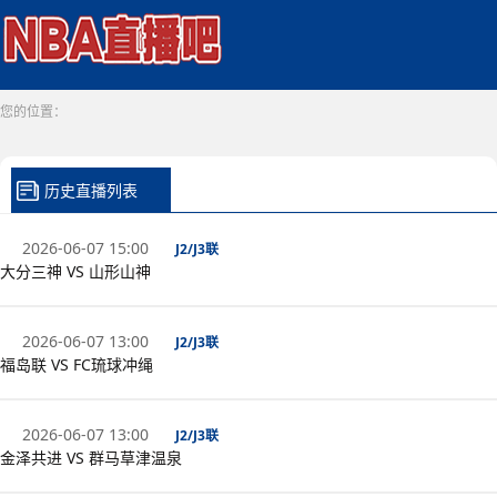
您的位置：
历史直播列表
2026-06-07 15:00
J2/J3联
大分三神 VS 山形山神
2026-06-07 13:00
J2/J3联
福岛联 VS FC琉球冲绳
2026-06-07 13:00
J2/J3联
金泽共进 VS 群马草津温泉