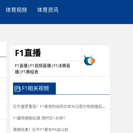
体育视频
体育资讯
F1直播
F1直播|F1视频直播|F1决赛直
播|F1赛程表
F1相关视频
红牛噩梦重现！F1奥地利站阿尔本与汉密尔顿相撞后退赛
F1最快换胎纪录 用时仅1.82秒！
猜猜结果！红牛F1赛车PK战斗机