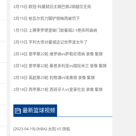
2月15日 欧冠-科曼弑旧主姆巴佩2球越位无效
2月15日 帕瓦尔剪刀脚铲倒梅西被罚下
1月15日 上赛季罗德里破门助曼城2-1绝杀阿森纳
2月15日 亨利大帝对曼城这记世界波太牛了
2月14日 意甲第22轮 维罗纳vs萨勒尼塔纳 录像 集锦
2月14日 意甲第22轮 桑普多利亚vs国际米兰 录像 集锦
2月14日 英超第23轮 利物浦vs埃弗顿 录像 集锦
2月14日 西甲第21轮 西班牙人vs皇家社会 录像 集锦
最新篮球视频
[2023-04-19]-[NBA]-太阳.VS.快船