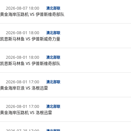
2026-08-07 18:00
澳北部联
黄金海岸压路机 VS 伊普斯维奇部队
2026-08-01 18:00
澳北部联
凯恩斯马林鱼 VS 伊普斯威奇力量
2026-08-01 18:00
澳北部联
凯恩斯马林鱼 VS 伊普斯维奇部队
2026-08-01 17:00
澳北部联
黄金海岸巨浪 VS 洛根迅雷
2026-08-01 17:00
澳北部联
黄金海岸压路机 VS 洛根迅雷
2026-07-25 17:00