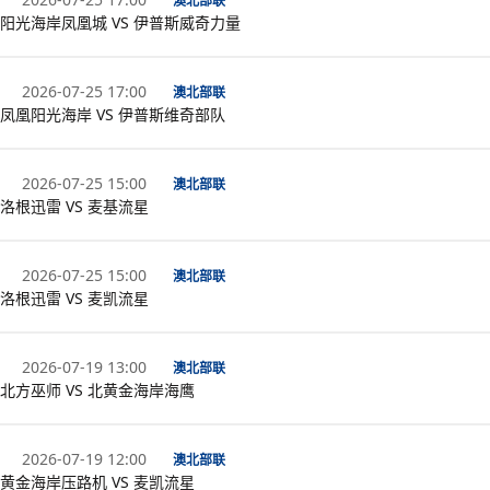
澳北部联
阳光海岸凤凰城 VS 伊普斯威奇力量
2026-07-25 17:00
澳北部联
凤凰阳光海岸 VS 伊普斯维奇部队
2026-07-25 15:00
澳北部联
洛根迅雷 VS 麦基流星
2026-07-25 15:00
澳北部联
洛根迅雷 VS 麦凯流星
2026-07-19 13:00
澳北部联
北方巫师 VS 北黄金海岸海鹰
2026-07-19 12:00
澳北部联
黄金海岸压路机 VS 麦凯流星