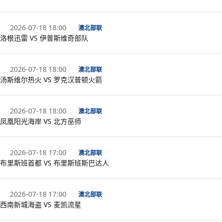
2026-07-18 18:00
澳北部联
洛根迅雷 VS 伊普斯维奇部队
2026-07-18 18:00
澳北部联
汤斯维尔热火 VS 罗克汉普顿火箭
2026-07-18 18:00
澳北部联
凤凰阳光海岸 VS 北方巫师
2026-07-18 17:00
澳北部联
布里斯班首都 VS 布里斯班斯巴达人
2026-07-18 17:00
澳北部联
西南新城海盗 VS 麦凯流星