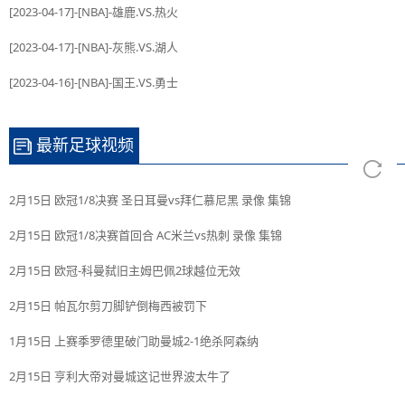
[2023-04-17]-[NBA]-雄鹿.VS.热火
[2023-04-17]-[NBA]-灰熊.VS.湖人
[2023-04-16]-[NBA]-国王.VS.勇士
最新足球视频
2月15日 欧冠1/8决赛 圣日耳曼vs拜仁慕尼黑 录像 集锦
2月15日 欧冠1/8决赛首回合 AC米兰vs热刺 录像 集锦
2月15日 欧冠-科曼弑旧主姆巴佩2球越位无效
2月15日 帕瓦尔剪刀脚铲倒梅西被罚下
1月15日 上赛季罗德里破门助曼城2-1绝杀阿森纳
2月15日 亨利大帝对曼城这记世界波太牛了