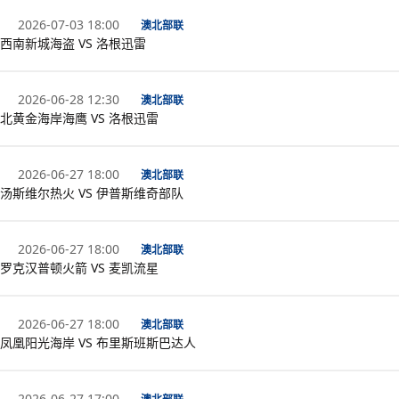
2026-07-03 18:00
澳北部联
西南新城海盗 VS 洛根迅雷
2026-06-28 12:30
澳北部联
北黄金海岸海鹰 VS 洛根迅雷
2026-06-27 18:00
澳北部联
汤斯维尔热火 VS 伊普斯维奇部队
2026-06-27 18:00
澳北部联
罗克汉普顿火箭 VS 麦凯流星
2026-06-27 18:00
澳北部联
凤凰阳光海岸 VS 布里斯班斯巴达人
2026-06-27 17:00