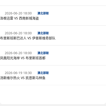
2026-06-20 18:00
澳北部联
洛根迅雷 VS 西南新城海盗
2026-06-20 18:00
澳北部联
布里斯班斯巴达人 VS 伊普斯维奇部队
2026-06-20 18:00
澳北部联
凤凰阳光海岸 VS 布里斯班首都
2026-06-19 18:30
澳北部联
汤斯维尔热火 VS 凯恩斯马林鱼