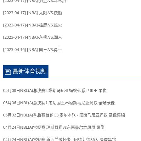
[2023-04-17]-[NBA]-掘金.VS.森林狼
[2023-04-17]-[NBA]-太阳.VS.快船
[2023-04-17]-[NBA]-雄鹿.VS.热火
[2023-04-17]-[NBA]-灰熊.VS.湖人
[2023-04-16]-[NBA]-国王.VS.勇士
最新体育视频
05月08日NBL(A)总决赛2 塔斯马尼亚蚂蚁vs悉尼国王 录像
05月06日NBL(A)总决赛1 悉尼国王vs塔斯马尼亚蚂蚁 全场录像
05月02日NBL(A)季后赛首轮G3 墨尔本联 - 塔斯马尼亚蚂蚁 录像集锦
04月24日NBL(A)常规赛 珀斯野猫vs东南墨尔本凤凰 录像
04月24日NBL(A)常规赛 新西兰破坏者 - 阿德莱德36人 录像集锦