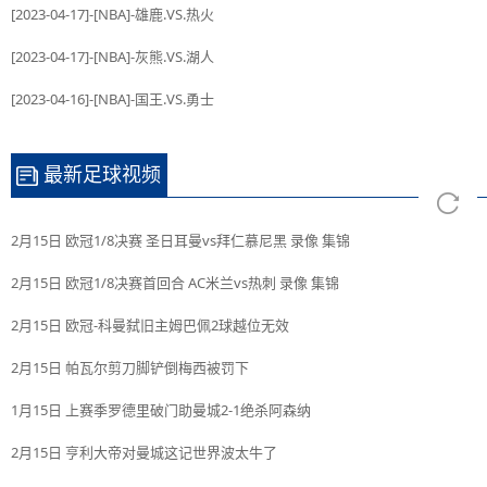
[2023-04-17]-[NBA]-雄鹿.VS.热火
[2023-04-17]-[NBA]-灰熊.VS.湖人
[2023-04-16]-[NBA]-国王.VS.勇士
最新足球视频
2月15日 欧冠1/8决赛 圣日耳曼vs拜仁慕尼黑 录像 集锦
2月15日 欧冠1/8决赛首回合 AC米兰vs热刺 录像 集锦
2月15日 欧冠-科曼弑旧主姆巴佩2球越位无效
2月15日 帕瓦尔剪刀脚铲倒梅西被罚下
1月15日 上赛季罗德里破门助曼城2-1绝杀阿森纳
2月15日 亨利大帝对曼城这记世界波太牛了