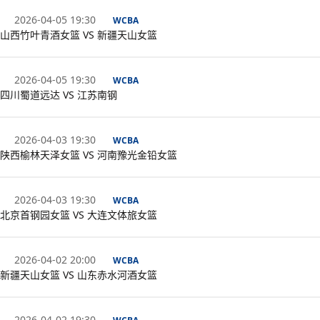
2026-04-05 19:30
WCBA
山西竹叶青酒女篮 VS 新疆天山女篮
2026-04-05 19:30
WCBA
四川蜀道远达 VS 江苏南钢
2026-04-03 19:30
WCBA
陕西榆林天泽女篮 VS 河南豫光金铅女篮
2026-04-03 19:30
WCBA
北京首钢园女篮 VS 大连文体旅女篮
2026-04-02 20:00
WCBA
新疆天山女篮 VS 山东赤水河酒女篮
2026-04-02 19:30