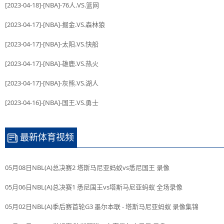
[2023-04-18]-[NBA]-76人.VS.篮网
[2023-04-17]-[NBA]-掘金.VS.森林狼
[2023-04-17]-[NBA]-太阳.VS.快船
[2023-04-17]-[NBA]-雄鹿.VS.热火
[2023-04-17]-[NBA]-灰熊.VS.湖人
[2023-04-16]-[NBA]-国王.VS.勇士
最新体育视频
05月08日NBL(A)总决赛2 塔斯马尼亚蚂蚁vs悉尼国王 录像
05月06日NBL(A)总决赛1 悉尼国王vs塔斯马尼亚蚂蚁 全场录像
05月02日NBL(A)季后赛首轮G3 墨尔本联 - 塔斯马尼亚蚂蚁 录像集锦