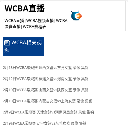
WCBA直播
WCBA直播|WCBA视频直播|WCBA
决赛直播|WCBA赛程表
WCBA相关视
频
2月13日WCBA常规赛 陕西女篮vs东莞女篮 录像 集锦
2月12日WCBA常规赛 福建女篮vs河南女篮 录像 集锦
2月10日WCBA常规赛 山西女篮vs陕西女篮 录像 集锦
2月10日WCBA常规赛 内蒙古女篮vs上海女篮 录像 集锦
2月9日WCBA常规赛 天津女篮vs河南凤凰女篮 录像 集锦
2月9日WCBA常规赛 辽宁女篮vs东莞女篮 录像 集锦