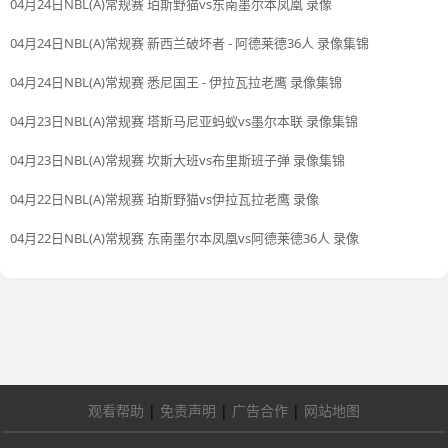
04月24日NBL(A)常规赛 珀斯野猫vs东南墨尔本凤凰 录像
04月24日NBL(A)常规赛 新西兰破坏者 - 阿德莱德36人 录像集锦
04月24日NBL(A)常规赛 悉尼国王 - 伊拉瓦拉老鹰 录像集锦
04月23日NBL(A)常规赛 塔斯马尼亚蚂蚁vs墨尔本联 录像集锦
04月23日NBL(A)常规赛 坎斯大班vs布里斯班子弹 录像集锦
04月22日NBL(A)常规赛 珀斯野猫vs伊拉瓦拉老鹰 录像
04月22日NBL(A)常规赛 东南墨尔本凤凰vs阿德莱德36人 录像
观看帮助
|
免责声明
|
广告合作
|
网站地图