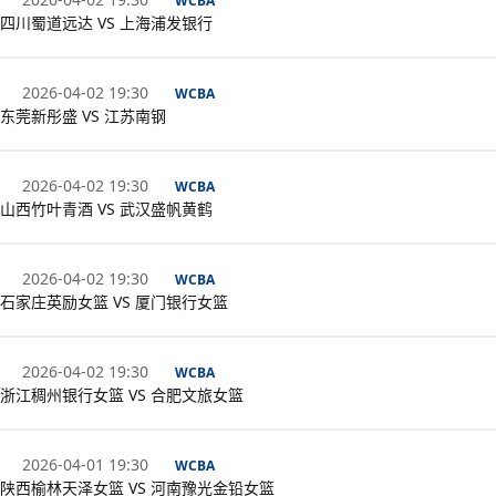
WCBA
四川蜀道远达 VS 上海浦发银行
2026-04-02 19:30
WCBA
东莞新彤盛 VS 江苏南钢
2026-04-02 19:30
WCBA
山西竹叶青酒 VS 武汉盛帆黄鹤
2026-04-02 19:30
WCBA
石家庄英励女篮 VS 厦门银行女篮
2026-04-02 19:30
WCBA
浙江稠州银行女篮 VS 合肥文旅女篮
2026-04-01 19:30
WCBA
陕西榆林天泽女篮 VS 河南豫光金铅女篮