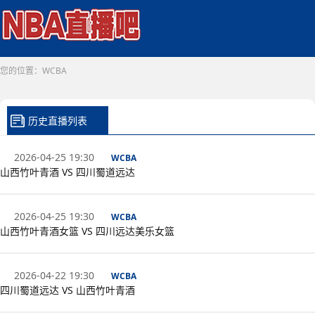
您的位置：
WCBA
历史直播列表
2026-04-25 19:30
WCBA
山西竹叶青酒 VS 四川蜀道远达
2026-04-25 19:30
WCBA
山西竹叶青酒女篮 VS 四川远达美乐女篮
2026-04-22 19:30
WCBA
四川蜀道远达 VS 山西竹叶青酒