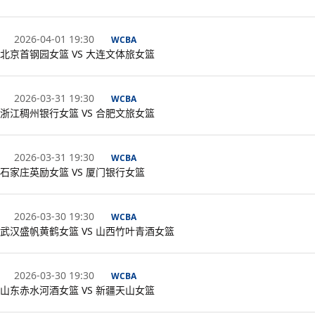
2026-04-01 19:30
WCBA
北京首钢园女篮 VS 大连文体旅女篮
2026-03-31 19:30
WCBA
浙江稠州银行女篮 VS 合肥文旅女篮
2026-03-31 19:30
WCBA
石家庄英励女篮 VS 厦门银行女篮
2026-03-30 19:30
WCBA
武汉盛帆黄鹤女篮 VS 山西竹叶青酒女篮
2026-03-30 19:30
WCBA
山东赤水河酒女篮 VS 新疆天山女篮