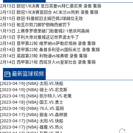
2月15日 欧冠1/8决赛 圣日耳曼vs拜仁慕尼黑 录像 集锦
2月15日 欧冠1/8决赛首回合 AC米兰vs热刺 录像 集锦
2月15日 欧冠-科曼弑旧主姆巴佩2球越位无效
2月15日 帕瓦尔剪刀脚铲倒梅西被罚下
1月15日 上赛季罗德里破门助曼城2-1绝杀阿森纳
2月15日 亨利大帝对曼城这记世界波太牛了
2月14日 意甲第22轮 维罗纳vs萨勒尼塔纳 录像 集锦
2月14日 意甲第22轮 桑普多利亚vs国际米兰 录像 集锦
2月14日 英超第23轮 利物浦vs埃弗顿 录像 集锦
2月14日 西甲第21轮 西班牙人vs皇家社会 录像 集锦
最新篮球视频
[2023-04-19]-[NBA]-太阳.VS.快船
[2023-04-19]-[NBA]-骑士.VS.尼克斯
[2023-04-19]-[NBA]-凯尔特人.VS.老鹰
[2023-04-18]-[NBA]-国王.VS.勇士
[2023-04-18]-[NBA]-76人.VS.篮网
[2023-04-17]-[NBA]-掘金.VS.森林狼
[2023-04-17]-[NBA]-太阳.VS.快船
[2023-04-17]-[NBA]-雄鹿.VS.热火