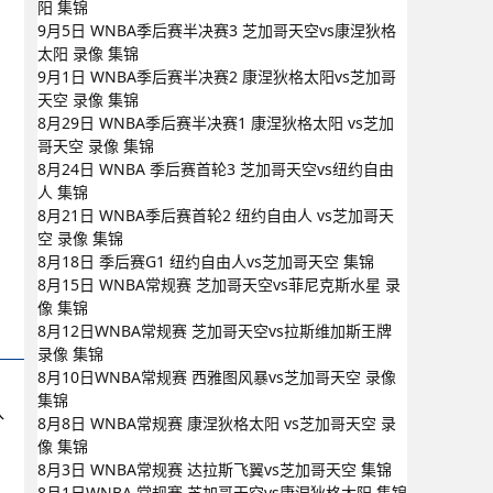
阳 集锦
9月5日 WNBA季后赛半决赛3 芝加哥天空vs康涅狄格
太阳 录像 集锦
9月1日 WNBA季后赛半决赛2 康涅狄格太阳vs芝加哥
天空 录像 集锦
8月29日 WNBA季后赛半决赛1 康涅狄格太阳 vs芝加
哥天空 录像 集锦
8月24日 WNBA 季后赛首轮3 芝加哥天空vs纽约自由
人 集锦
8月21日 WNBA季后赛首轮2 纽约自由人 vs芝加哥天
空 录像 集锦
8月18日 季后赛G1 纽约自由人vs芝加哥天空 集锦
8月15日 WNBA常规赛 芝加哥天空vs菲尼克斯水星 录
像 集锦
8月12日WNBA常规赛 芝加哥天空vs拉斯维加斯王牌
录像 集锦
8月10日WNBA常规赛 西雅图风暴vs芝加哥天空 录像
集锦
入
8月8日 WNBA常规赛 康涅狄格太阳 vs芝加哥天空 录
像 集锦
8月3日 WNBA常规赛 达拉斯飞翼vs芝加哥天空 集锦
8月1日WNBA 常规赛 芝加哥天空vs康涅狄格太阳 集锦