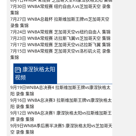
7月30日 WNBA常规赛 纽约自由人vs芝加哥天空 录像
集锦
7月27日 WNBA总裁杯 拉斯维加斯王牌vs芝加哥天空
录像 集锦
7月24日 WNBA常规赛 芝加哥天空vs纽约自由人 集锦
7月23日 WNBA常规赛 达拉斯飞翼vs芝加哥天空 集锦
7月17日 WNBA常规赛 芝加哥天空vs达拉斯飞翼 集锦
7月15日 WNBA常规赛 芝加哥天空vs洛杉矶火花 录像
集锦
康涅狄格太阳
视频
9月19日WNBA总决赛4 拉斯维加斯王牌vs康涅狄格太
阳 录像 集锦
9月16日 WNBA总决赛3 拉斯维加斯王牌vs康涅狄格太
阳 录像 集锦
9月12日 WNBA总决赛1 康涅狄格太阳vs拉斯维加斯王
牌 录像 集锦
9月9日WNBA季后赛半决赛5 康涅狄格太阳vs芝加哥天
空 录像 集锦