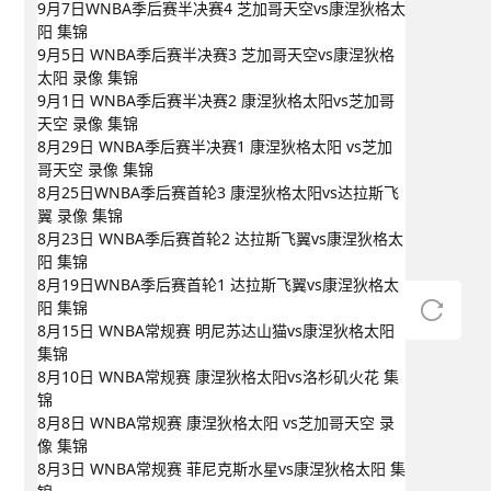
9月7日WNBA季后赛半决赛4 芝加哥天空vs康涅狄格太
阳 集锦
9月5日 WNBA季后赛半决赛3 芝加哥天空vs康涅狄格
太阳 录像 集锦
9月1日 WNBA季后赛半决赛2 康涅狄格太阳vs芝加哥
天空 录像 集锦
8月29日 WNBA季后赛半决赛1 康涅狄格太阳 vs芝加
哥天空 录像 集锦
8月25日WNBA季后赛首轮3 康涅狄格太阳vs达拉斯飞
翼 录像 集锦
8月23日 WNBA季后赛首轮2 达拉斯飞翼vs康涅狄格太
阳 集锦
8月19日WNBA季后赛首轮1 达拉斯飞翼vs康涅狄格太
阳 集锦
8月15日 WNBA常规赛 明尼苏达山猫vs康涅狄格太阳
集锦
8月10日 WNBA常规赛 康涅狄格太阳vs洛杉矶火花 集
锦
8月8日 WNBA常规赛 康涅狄格太阳 vs芝加哥天空 录
像 集锦
8月3日 WNBA常规赛 菲尼克斯水星vs康涅狄格太阳 集