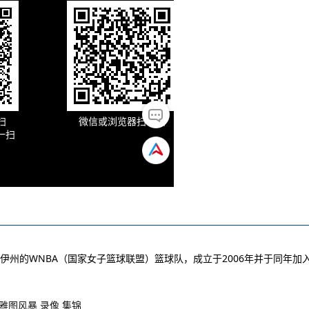
利诺伊州的WNBA（国家女子篮球联盟）篮球队，成立于2006年并于同年加
西雅图风暴 录像 集锦