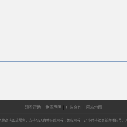
观看帮助
|
免责声明
|
广告合作
|
网站地图
总决赛及NBA录像高清回放服务，支持NBA直播在线观看与免费观看，24小时持续更新直