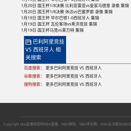
1月20日 国王杯1/8决赛 比利亚雷亚vs皇家马德里 录像 集锦
1月20日 国王杯1/8决赛 休达vs巴塞罗那 录像 集锦
1月19日 国王杯 毕尔巴鄂1-0西班牙人 集锦
1月19日 国王杯 瓦伦客场vs希洪竞技 集锦
1月19日 国王杯马竞vs莱万特 集锦
巴利阿里竞技
VS 西班牙人 相
关搜索
百度搜索：
更多巴利阿里竞技 VS 西班牙人
谷歌搜索：
更多巴利阿里竞技 VS 西班牙人
搜狗搜索：
更多巴利阿里竞技 VS 西班牙人
Copyright nba直播吧提供NBA直播、NBA赛程、NBA季前赛、NBA