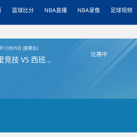
页
篮球比分
NBA直播
NBA录像
足球视频
5年12月05日 (星期五)
比赛中
巴利阿里竞技 VS 西班牙人