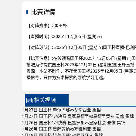
比赛详情
【对阵赛事】: 国王杯
【直播时间】:2025年12月05日 (星期五)
【对阵球队】: 2025年12月05日 (星期五)国王杯直播-
【比赛信息】:在线观看国王杯2025年12月05日 (星期五
播吧为你提供国王杯2025年12月05日 (星期五)国王杯
资源，本站不制作、不存储国王杯2025年12月05日 (星
播信号，只作为技术探索的导航学习用途。
相关视频
1月27日 国王杯 毕尔巴鄂vs瓦伦西亚 集锦
1月27日 国王杯1/4决赛 皇家马德里vs马德里竞技 录像 集锦
1月26日 国王杯1/4决赛 巴塞罗那vs皇家社会 录像 集锦
1月26月 国王杯 奥萨苏纳vs塞维利亚 集锦
1月19日 国王杯 毕尔巴鄂1-0西班牙人 集锦