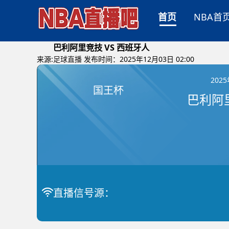
首页
NBA首
巴利阿里竞技 VS 西班牙人
来源:
足球直播
发布时间：2025年12月03日 02:00
202
国王杯
直播信号源：