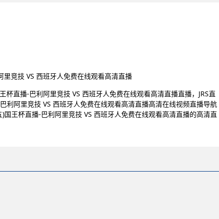
巴利阿里竞技 VS 西班牙人免费在线观看高清直播
)国王杯直播-巴利阿里竞技 VS 西班牙人免费在线观看高清直播直播，JRS直
直播-巴利阿里竞技 VS 西班牙人免费在线观看高清直播高清在线视频直播导航
期五)国王杯直播-巴利阿里竞技 VS 西班牙人免费在线观看高清直播的高清直