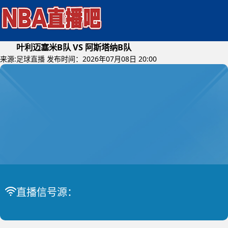
叶利迈塞米B队 VS 阿斯塔纳B队
来源:
足球直播
发布时间：2026年07月08日 20:00
2026年07月10日 (星期五)
哈萨克甲
比赛中
叶利迈塞米B队 VS 阿斯塔纳B队
直播信号源：