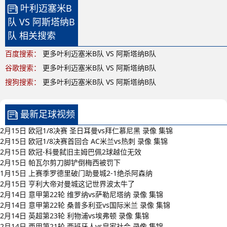
叶利迈塞米B
队 VS 阿斯塔纳B
队 相关搜索
百度搜索：
更多叶利迈塞米B队 VS 阿斯塔纳B队
谷歌搜索：
更多叶利迈塞米B队 VS 阿斯塔纳B队
搜狗搜索：
更多叶利迈塞米B队 VS 阿斯塔纳B队
最新足球视频
2月15日 欧冠1/8决赛 圣日耳曼vs拜仁慕尼黑 录像 集锦
2月15日 欧冠1/8决赛首回合 AC米兰vs热刺 录像 集锦
2月15日 欧冠-科曼弑旧主姆巴佩2球越位无效
2月15日 帕瓦尔剪刀脚铲倒梅西被罚下
1月15日 上赛季罗德里破门助曼城2-1绝杀阿森纳
2月15日 亨利大帝对曼城这记世界波太牛了
2月14日 意甲第22轮 维罗纳vs萨勒尼塔纳 录像 集锦
2月14日 意甲第22轮 桑普多利亚vs国际米兰 录像 集锦
2月14日 英超第23轮 利物浦vs埃弗顿 录像 集锦
2月14日 西甲第21轮 西班牙人vs皇家社会 录像 集锦