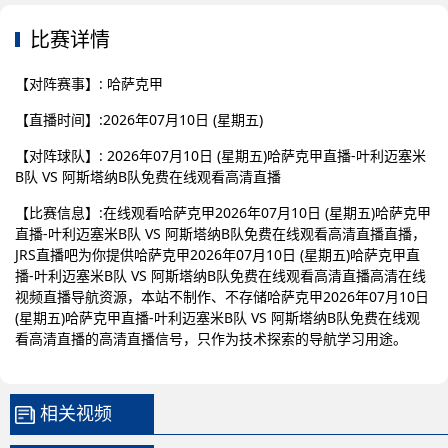
比赛详情
【对阵赛事】: 哈萨克甲
【直播时间】:2026年07月10日 (星期五)
【对阵球队】: 2026年07月10日 (星期五)哈萨克甲直播-叶利迈塞米
B队 VS 阿斯塔纳B队免费在线观看高清直播
【比赛信息】:在线观看哈萨克甲2026年07月10日 (星期五)哈萨克甲
直播-叶利迈塞米B队 VS 阿斯塔纳B队免费在线观看高清直播直播，
JRS直播吧为你提供哈萨克甲2026年07月10日 (星期五)哈萨克甲直
播-叶利迈塞米B队 VS 阿斯塔纳B队免费在线观看高清直播高清在线
视频直播导航资源，本站不制作、不存储哈萨克甲2026年07月10日
(星期五)哈萨克甲直播-叶利迈塞米B队 VS 阿斯塔纳B队免费在线观
看高清直播的高清直播信号，只作为技术探索的导航学习用途。
相关视频