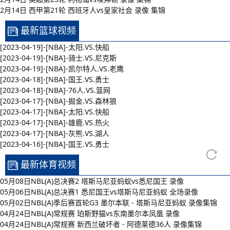
2月14日 西甲第21轮 西班牙人vs皇家社会 录像 集锦
最新篮球视频
[2023-04-19]-[NBA]-太阳.VS.快船
[2023-04-19]-[NBA]-骑士.VS.尼克斯
[2023-04-19]-[NBA]-凯尔特人.VS.老鹰
[2023-04-18]-[NBA]-国王.VS.勇士
[2023-04-18]-[NBA]-76人.VS.篮网
[2023-04-17]-[NBA]-掘金.VS.森林狼
[2023-04-17]-[NBA]-太阳.VS.快船
[2023-04-17]-[NBA]-雄鹿.VS.热火
[2023-04-17]-[NBA]-灰熊.VS.湖人
[2023-04-16]-[NBA]-国王.VS.勇士
最新体育视频
05月08日NBL(A)总决赛2 塔斯马尼亚蚂蚁vs悉尼国王 录像
05月06日NBL(A)总决赛1 悉尼国王vs塔斯马尼亚蚂蚁 全场录像
05月02日NBL(A)季后赛首轮G3 墨尔本联 - 塔斯马尼亚蚂蚁 录像集锦
04月24日NBL(A)常规赛 珀斯野猫vs东南墨尔本凤凰 录像
04月24日NBL(A)常规赛 新西兰破坏者 - 阿德莱德36人 录像集锦