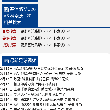
塞浦路斯U20
VS 科索沃U20
相关搜索
百度搜索：
更多塞浦路斯U20 VS 科索沃U20
谷歌搜索：
更多塞浦路斯U20 VS 科索沃U20
搜狗搜索：
更多塞浦路斯U20 VS 科索沃U20
最新足球视频
2月15日 欧冠1/8决赛 圣日耳曼vs拜仁慕尼黑 录像 集锦
2月15日 欧冠1/8决赛首回合 AC米兰vs热刺 录像 集锦
2月15日 欧冠-科曼弑旧主姆巴佩2球越位无效
2月15日 帕瓦尔剪刀脚铲倒梅西被罚下
1月15日 上赛季罗德里破门助曼城2-1绝杀阿森纳
2月15日 亨利大帝对曼城这记世界波太牛了
2月14日 意甲第22轮 维罗纳vs萨勒尼塔纳 录像 集锦
2月14日 意甲第22轮 桑普多利亚vs国际米兰 录像 集锦
2月14日 英超第23轮 利物浦vs埃弗顿 录像 集锦