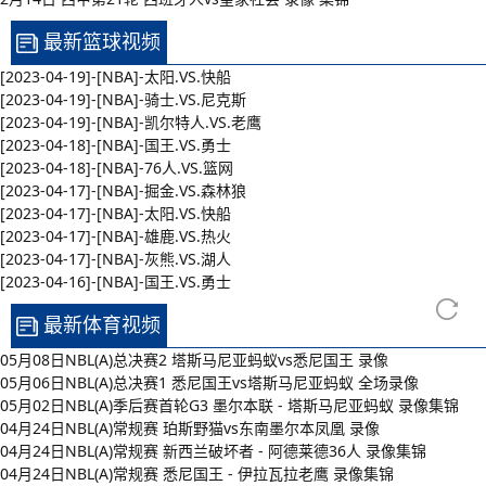
最新篮球视频
[2023-04-19]-[NBA]-太阳.VS.快船
[2023-04-19]-[NBA]-骑士.VS.尼克斯
[2023-04-19]-[NBA]-凯尔特人.VS.老鹰
[2023-04-18]-[NBA]-国王.VS.勇士
[2023-04-18]-[NBA]-76人.VS.篮网
[2023-04-17]-[NBA]-掘金.VS.森林狼
[2023-04-17]-[NBA]-太阳.VS.快船
[2023-04-17]-[NBA]-雄鹿.VS.热火
[2023-04-17]-[NBA]-灰熊.VS.湖人
[2023-04-16]-[NBA]-国王.VS.勇士
最新体育视频
05月08日NBL(A)总决赛2 塔斯马尼亚蚂蚁vs悉尼国王 录像
05月06日NBL(A)总决赛1 悉尼国王vs塔斯马尼亚蚂蚁 全场录像
05月02日NBL(A)季后赛首轮G3 墨尔本联 - 塔斯马尼亚蚂蚁 录像集锦
04月24日NBL(A)常规赛 珀斯野猫vs东南墨尔本凤凰 录像
04月24日NBL(A)常规赛 新西兰破坏者 - 阿德莱德36人 录像集锦
04月24日NBL(A)常规赛 悉尼国王 - 伊拉瓦拉老鹰 录像集锦