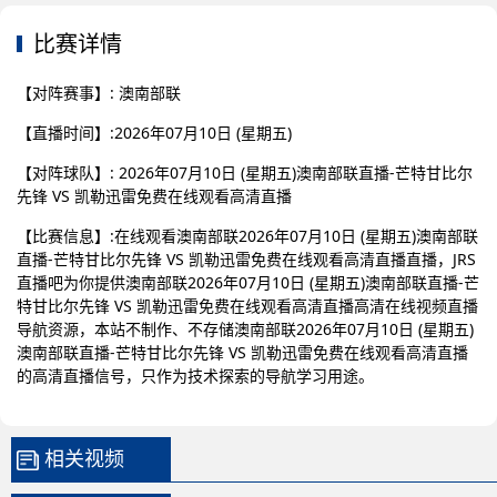
比赛详情
【对阵赛事】: 澳南部联
【直播时间】:2026年07月10日 (星期五)
【对阵球队】: 2026年07月10日 (星期五)澳南部联直播-芒特甘比尔
先锋 VS 凯勒迅雷免费在线观看高清直播
【比赛信息】:在线观看澳南部联2026年07月10日 (星期五)澳南部联
直播-芒特甘比尔先锋 VS 凯勒迅雷免费在线观看高清直播直播，JRS
直播吧为你提供澳南部联2026年07月10日 (星期五)澳南部联直播-芒
特甘比尔先锋 VS 凯勒迅雷免费在线观看高清直播高清在线视频直播
导航资源，本站不制作、不存储澳南部联2026年07月10日 (星期五)
澳南部联直播-芒特甘比尔先锋 VS 凯勒迅雷免费在线观看高清直播
的高清直播信号，只作为技术探索的导航学习用途。
相关视频