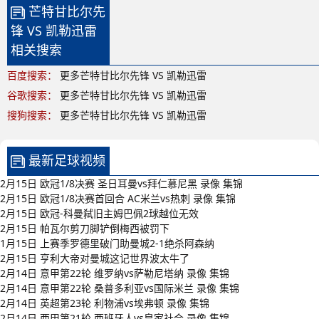
芒特甘比尔先
锋 VS 凯勒迅雷
相关搜索
百度搜索：
更多芒特甘比尔先锋 VS 凯勒迅雷
谷歌搜索：
更多芒特甘比尔先锋 VS 凯勒迅雷
搜狗搜索：
更多芒特甘比尔先锋 VS 凯勒迅雷
最新足球视频
2月15日 欧冠1/8决赛 圣日耳曼vs拜仁慕尼黑 录像 集锦
2月15日 欧冠1/8决赛首回合 AC米兰vs热刺 录像 集锦
2月15日 欧冠-科曼弑旧主姆巴佩2球越位无效
2月15日 帕瓦尔剪刀脚铲倒梅西被罚下
1月15日 上赛季罗德里破门助曼城2-1绝杀阿森纳
2月15日 亨利大帝对曼城这记世界波太牛了
2月14日 意甲第22轮 维罗纳vs萨勒尼塔纳 录像 集锦
2月14日 意甲第22轮 桑普多利亚vs国际米兰 录像 集锦
2月14日 英超第23轮 利物浦vs埃弗顿 录像 集锦
2月14日 西甲第21轮 西班牙人vs皇家社会 录像 集锦