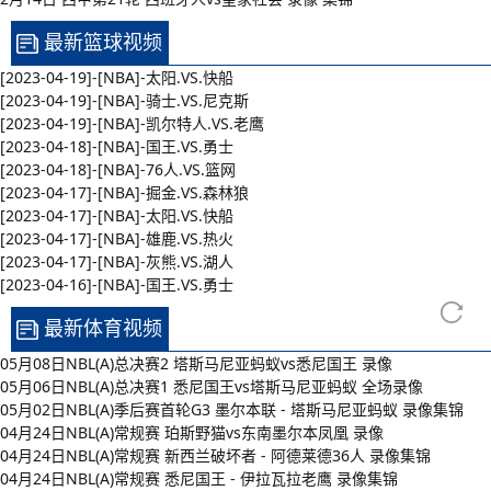
最新篮球视频
[2023-04-19]-[NBA]-太阳.VS.快船
[2023-04-19]-[NBA]-骑士.VS.尼克斯
[2023-04-19]-[NBA]-凯尔特人.VS.老鹰
[2023-04-18]-[NBA]-国王.VS.勇士
[2023-04-18]-[NBA]-76人.VS.篮网
[2023-04-17]-[NBA]-掘金.VS.森林狼
[2023-04-17]-[NBA]-太阳.VS.快船
[2023-04-17]-[NBA]-雄鹿.VS.热火
[2023-04-17]-[NBA]-灰熊.VS.湖人
[2023-04-16]-[NBA]-国王.VS.勇士
最新体育视频
05月08日NBL(A)总决赛2 塔斯马尼亚蚂蚁vs悉尼国王 录像
05月06日NBL(A)总决赛1 悉尼国王vs塔斯马尼亚蚂蚁 全场录像
05月02日NBL(A)季后赛首轮G3 墨尔本联 - 塔斯马尼亚蚂蚁 录像集锦
04月24日NBL(A)常规赛 珀斯野猫vs东南墨尔本凤凰 录像
04月24日NBL(A)常规赛 新西兰破坏者 - 阿德莱德36人 录像集锦
04月24日NBL(A)常规赛 悉尼国王 - 伊拉瓦拉老鹰 录像集锦