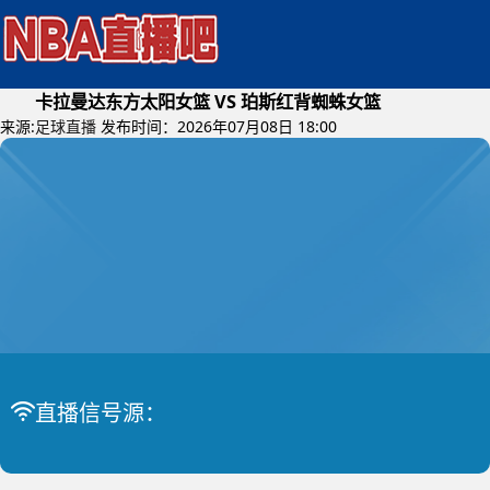
卡拉曼达东方太阳女篮 VS 珀斯红背蜘蛛女篮
来源:
足球直播
发布时间：2026年07月08日 18:00
2026年07月10日 (星期五)
澳西部女联
比赛中
直播信号源：
卡拉曼达东方太阳女篮 VS 珀斯红背蜘蛛女篮