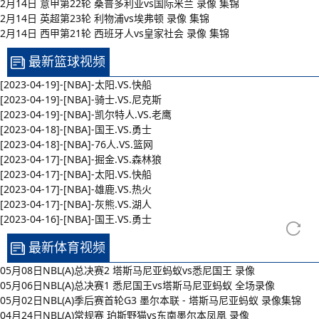
2月14日 意甲第22轮 桑普多利亚vs国际米兰 录像 集锦
2月14日 英超第23轮 利物浦vs埃弗顿 录像 集锦
2月14日 西甲第21轮 西班牙人vs皇家社会 录像 集锦
最新篮球视频
[2023-04-19]-[NBA]-太阳.VS.快船
[2023-04-19]-[NBA]-骑士.VS.尼克斯
[2023-04-19]-[NBA]-凯尔特人.VS.老鹰
[2023-04-18]-[NBA]-国王.VS.勇士
[2023-04-18]-[NBA]-76人.VS.篮网
[2023-04-17]-[NBA]-掘金.VS.森林狼
[2023-04-17]-[NBA]-太阳.VS.快船
[2023-04-17]-[NBA]-雄鹿.VS.热火
[2023-04-17]-[NBA]-灰熊.VS.湖人
[2023-04-16]-[NBA]-国王.VS.勇士
最新体育视频
05月08日NBL(A)总决赛2 塔斯马尼亚蚂蚁vs悉尼国王 录像
05月06日NBL(A)总决赛1 悉尼国王vs塔斯马尼亚蚂蚁 全场录像
05月02日NBL(A)季后赛首轮G3 墨尔本联 - 塔斯马尼亚蚂蚁 录像集锦
04月24日NBL(A)常规赛 珀斯野猫vs东南墨尔本凤凰 录像