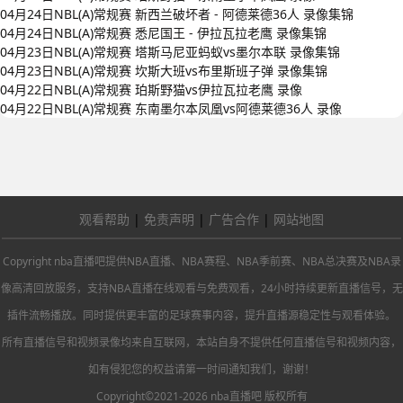
04月24日NBL(A)常规赛 新西兰破坏者 - 阿德莱德36人 录像集锦
04月24日NBL(A)常规赛 悉尼国王 - 伊拉瓦拉老鹰 录像集锦
04月23日NBL(A)常规赛 塔斯马尼亚蚂蚁vs墨尔本联 录像集锦
04月23日NBL(A)常规赛 坎斯大班vs布里斯班子弹 录像集锦
04月22日NBL(A)常规赛 珀斯野猫vs伊拉瓦拉老鹰 录像
04月22日NBL(A)常规赛 东南墨尔本凤凰vs阿德莱德36人 录像
观看帮助
|
免责声明
|
广告合作
|
网站地图
Copyright nba直播吧提供NBA直播、NBA赛程、NBA季前赛、NBA总决赛及NBA录
像高清回放服务，支持NBA直播在线观看与免费观看，24小时持续更新直播信号，无
插件流畅播放。同时提供更丰富的足球赛事内容，提升直播源稳定性与观看体验。
所有直播信号和视频录像均来自互联网，本站自身不提供任何直播信号和视频内容，
如有侵犯您的权益请第一时间通知我们，谢谢！
Copyright©2021-2026 nba直播吧 版权所有