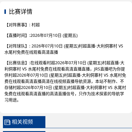
比赛详情
【对阵赛事】: 村超
【直播时间】:2026年07月10日 (星期五)
【对阵球队】: 2026年07月10日 (星期五)村超直播-大利侗寨村 VS
水尾村免费在线观看高清直播
【比赛信息】:在线观看村超2026年07月10日 (星期五)村超直播-大
利侗寨村 VS 水尾村免费在线观看高清直播直播，JRS直播吧为你提
供村超2026年07月10日 (星期五)村超直播-大利侗寨村 VS 水尾村免
费在线观看高清直播高清在线视频直播导航资源，本站不制作、不
存储村超2026年07月10日 (星期五)村超直播-大利侗寨村 VS 水尾村
免费在线观看高清直播的高清直播信号，只作为技术探索的导航学
习用途。
相关视频