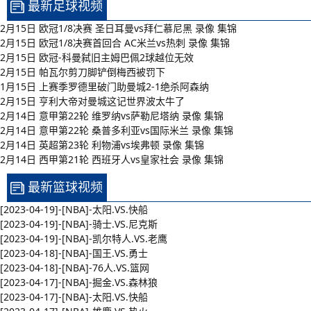
最新足球视频
2月15日 欧冠1/8决赛 圣日耳曼vs拜仁慕尼黑 录像 集锦
2月15日 欧冠1/8决赛首回合 AC米兰vs热刺 录像 集锦
2月15日 欧冠-科曼弑旧主姆巴佩2球越位无效
2月15日 帕瓦尔剪刀脚铲倒梅西被罚下
1月15日 上赛季罗德里破门助曼城2-1绝杀阿森纳
2月15日 亨利大帝对曼城这记世界波太牛了
2月14日 意甲第22轮 维罗纳vs萨勒尼塔纳 录像 集锦
2月14日 意甲第22轮 桑普多利亚vs国际米兰 录像 集锦
2月14日 英超第23轮 利物浦vs埃弗顿 录像 集锦
2月14日 西甲第21轮 西班牙人vs皇家社会 录像 集锦
最新篮球视频
[2023-04-19]-[NBA]-太阳.VS.快船
[2023-04-19]-[NBA]-骑士.VS.尼克斯
[2023-04-19]-[NBA]-凯尔特人.VS.老鹰
[2023-04-18]-[NBA]-国王.VS.勇士
[2023-04-18]-[NBA]-76人.VS.篮网
[2023-04-17]-[NBA]-掘金.VS.森林狼
[2023-04-17]-[NBA]-太阳.VS.快船