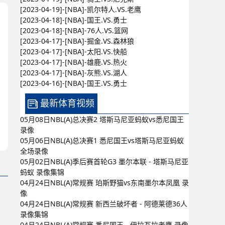
[2023-04-19]-[NBA]-凯尔特人.VS.老鹰
[2023-04-18]-[NBA]-国王.VS.勇士
[2023-04-18]-[NBA]-76人.VS.篮网
[2023-04-17]-[NBA]-掘金.VS.森林狼
[2023-04-17]-[NBA]-太阳.VS.快船
[2023-04-17]-[NBA]-雄鹿.VS.热火
[2023-04-17]-[NBA]-灰熊.VS.湖人
[2023-04-16]-[NBA]-国王.VS.勇士
最新体育视频
05月08日NBL(A)总决赛2 塔斯马尼亚蚂蚁vs悉尼国王
录像
05月06日NBL(A)总决赛1 悉尼国王vs塔斯马尼亚蚂蚁
全场录像
05月02日NBL(A)季后赛首轮G3 墨尔本联 - 塔斯马尼亚
蚂蚁 录像集锦
04月24日NBL(A)常规赛 珀斯野猫vs东南墨尔本凤凰 录
像
04月24日NBL(A)常规赛 新西兰破坏者 - 阿德莱德36人
录像集锦
04月24日NBL(A)常规赛 悉尼国王 - 伊拉瓦拉老鹰 录像