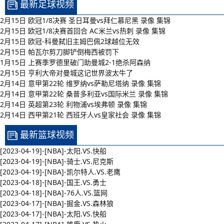
最新足球视频
2月15日 欧冠1/8决赛 圣日耳曼vs拜仁慕尼黑 录像 集锦
2月15日 欧冠1/8决赛首回合 AC米兰vs热刺 录像 集锦
2月15日 欧冠-科曼弑旧主姆巴佩2球越位无效
2月15日 帕瓦尔剪刀脚铲倒梅西被罚下
1月15日 上赛季罗德里破门助曼城2-1绝杀阿森纳
2月15日 亨利大帝对曼城这记世界波太牛了
2月14日 意甲第22轮 维罗纳vs萨勒尼塔纳 录像 集锦
2月14日 意甲第22轮 桑普多利亚vs国际米兰 录像 集锦
2月14日 英超第23轮 利物浦vs埃弗顿 录像 集锦
2月14日 西甲第21轮 西班牙人vs皇家社会 录像 集锦
最新篮球视频
[2023-04-19]-[NBA]-太阳.VS.快船
[2023-04-19]-[NBA]-骑士.VS.尼克斯
[2023-04-19]-[NBA]-凯尔特人.VS.老鹰
[2023-04-18]-[NBA]-国王.VS.勇士
[2023-04-18]-[NBA]-76人.VS.篮网
[2023-04-17]-[NBA]-掘金.VS.森林狼
[2023-04-17]-[NBA]-太阳.VS.快船