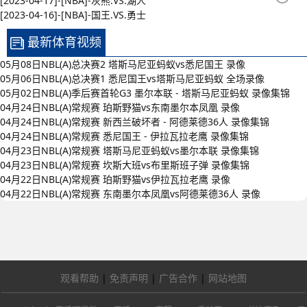
[2023-04-17]-[NBA]-灰熊.VS.湖人
[2023-04-16]-[NBA]-国王.VS.勇士
最新体育视频
05月08日NBL(A)总决赛2 塔斯马尼亚蚂蚁vs悉尼国王 录像
05月06日NBL(A)总决赛1 悉尼国王vs塔斯马尼亚蚂蚁 全场录像
05月02日NBL(A)季后赛首轮G3 墨尔本联 - 塔斯马尼亚蚂蚁 录像集锦
04月24日NBL(A)常规赛 珀斯野猫vs东南墨尔本凤凰 录像
04月24日NBL(A)常规赛 新西兰破坏者 - 阿德莱德36人 录像集锦
04月24日NBL(A)常规赛 悉尼国王 - 伊拉瓦拉老鹰 录像集锦
04月23日NBL(A)常规赛 塔斯马尼亚蚂蚁vs墨尔本联 录像集锦
04月23日NBL(A)常规赛 坎斯大班vs布里斯班子弹 录像集锦
04月22日NBL(A)常规赛 珀斯野猫vs伊拉瓦拉老鹰 录像
04月22日NBL(A)常规赛 东南墨尔本凤凰vs阿德莱德36人 录像
观看帮助
|
免责声明
|
广告合作
|
网站地图